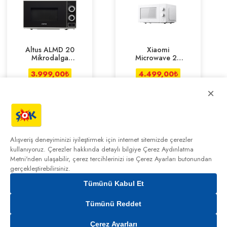
Altus ALMD 20
Xiaomi
Mikrodalga
Microwave 20
Fırın
Lt Mikrodalga
3.999,00
₺
4.499,00
Fırın
₺
×
Alışveriş deneyiminizi iyileştirmek için internet sitemizde çerezler
kullanıyoruz. Çerezler hakkında detaylı bilgiye
Çerez Aydınlatma
Metni'nden
ulaşabilir, çerez tercihlerinizi ise Çerez Ayarları butonundan
gerçekleştirebilirsiniz.
Tümünü Kabul Et
0,00₺
Tümünü Reddet
Çerez Ayarları