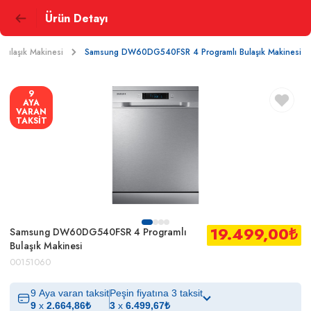
Ürün Detayı
Bulaşık Makinesi
Samsung DW60DG540FSR 4 Programlı Bulaşık Makinesi
9
AYA
VARAN
TAKSİT
19.499,00
₺
Samsung DW60DG540FSR 4 Programlı
Bulaşık Makinesi
00151060
9 Aya varan taksit
Peşin fiyatına 3 taksit
9
x
2.664,86
₺
3
x
6.499,67
₺