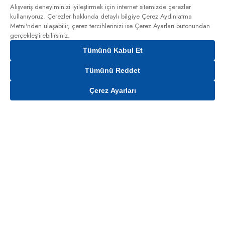
Alışveriş deneyiminizi iyileştirmek için internet sitemizde çerezler
kullanıyoruz. Çerezler hakkında detaylı bilgiye
Çerez Aydınlatma
Metni'nden
ulaşabilir, çerez tercihlerinizi ise Çerez Ayarları butonundan
gerçekleştirebilirsiniz.
Tümünü Kabul Et
Tümünü Reddet
Çerez Ayarları
Gelince Haber Ver