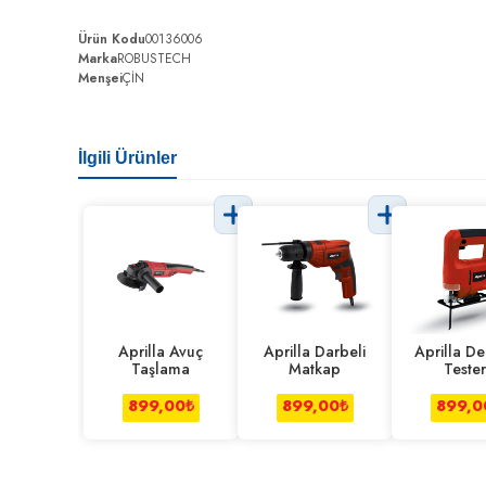
Ürün Kodu
00136006
Marka
ROBUSTECH
Menşei
ÇİN
İlgili Ürünler
Aprilla Avuç
Aprilla Darbeli
Aprilla D
Taşlama
Matkap
Teste
899,00
₺
899,00
₺
899,0