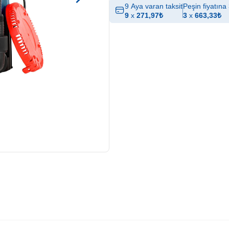
9 Aya varan taksit
Peşin fiyatına 
9
x
271,97
₺
3
x
663,33
₺