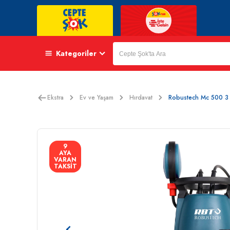
Kategoriler
Ekstra
Ev ve Yaşam
Hırdavat
Robustech Mc 500 3
9
AYA
VARAN
TAKSİT