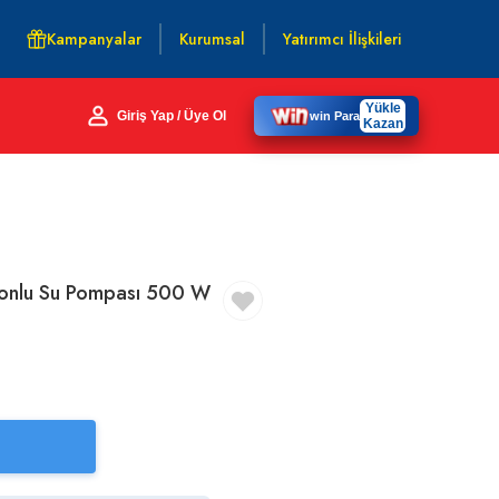
Kampanyalar
Kurumsal
Yatırımcı İlişkileri
Yükle
Giriş Yap / Üye Ol
win Para
Kazan
onlu Su Pompası 500 W