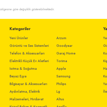
t bölgesine göre değişiklik gösterebilmektedir.
Kategoriler
Y
Yeni Ürünler
Arzum
Ya
Görüntü ve Ses Sistemleri
Goodyear
Gü
Telefon & Aksesuarları
Garaj Home
Ku
Elektrikli Küçük Ev Aletleri
Torima
Ki
Isıtma & Soğutma
Apple
Ha
Beyaz Eşya
Samsung
Ku
Bilgisayar & Aksesuarları
Philips
Yat
Aydınlatma, Elektrik
Lg
İl
Malzemeleri, Hırdavat
Altus
Kişisel Bakım & Kozmetik
Aprilla