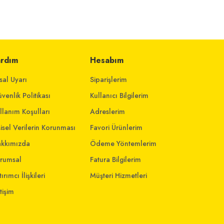
ardım
Hesabım
sal Uyarı
Siparişlerim
venlik Politikası
Kullanıcı Bilgilerim
llanım Koşulları
Adreslerim
şisel Verilerin Korunması
Favori Ürünlerim
kkımızda
Ödeme Yöntemlerim
rumsal
Fatura Bilgilerim
ırımcı İlişkileri
Müşteri Hizmetleri
etişim