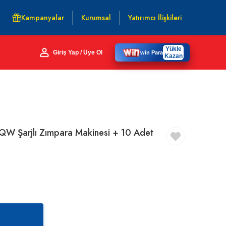
Kampanyalar
Kurumsal
Yatırımcı İlişkileri
Yükle
Giriş Yap / Üye Ol
win Para
Kazan
W Şarjlı Zımpara Makinesi + 10 Adet