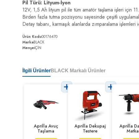
Pil Türü: Lityum-İyon
12V, 1,5 Ah lityum pil ile tüm amatör taşlama işleri iç
Birden fazla tutma pozisyonu sayesinde çeşitli uygulamal
Detay tabanı, karmaşık alanlarda zımparalama işlemleri iç
Ürün Kodu
00176470
Marka
BLACK
Menşei
ÇİN
İlgili Ürünler
BLACK Markalı Ürünler
Aprilla Avuç
Aprilla Dekupaj
Aprilla Da
Taşlama
Testere
Matka