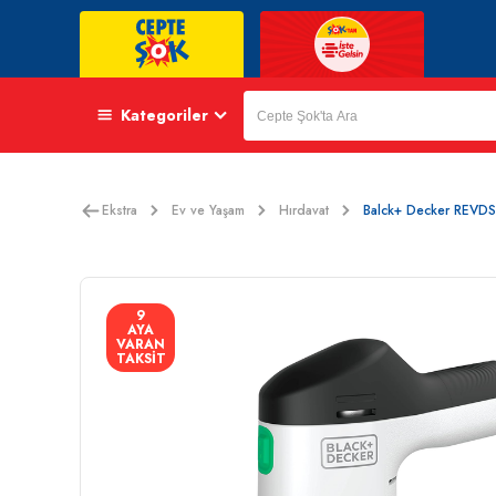
Kategoriler
Ekstra
Ev ve Yaşam
Hırdavat
Balck+ Decker REVDS1
9
AYA
VARAN
TAKSİT