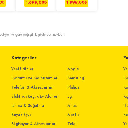
Tabancası
Matkap
0
₺
1.699,00
₺
1.899,00
₺
t bölgesine göre değişiklik gösterebilmektedir.
Kategoriler
Y
Yeni Ürünler
Apple
Ya
Görüntü ve Ses Sistemleri
Samsung
Gü
Telefon & Aksesuarları
Philips
Ku
Elektrikli Küçük Ev Aletleri
Lg
Ki
Isıtma & Soğutma
Altus
Ha
Beyaz Eşya
Aprilla
Ku
Bilgisayar & Aksesuarları
Tefal
Yat