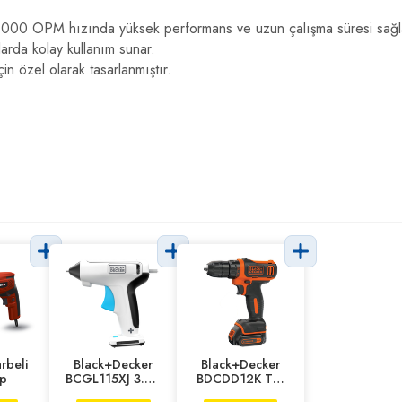
in 11.000 OPM hızında yüksek performans ve uzun çalışma süresi sağl
arda kolay kullanım sunar.
in özel olarak tasarlanmıştır.
rbeli
Black+Decker
Black+Decker
p
BCGL115XJ 3.6V
BDCDD12K Tek
1.5Ah Tutkal
Akülü Darbesiz