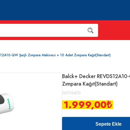
2A10-QW Şarjlı Zımpara Makinesi + 10 Adet Zımpara Kağıt(Standart)
Balck+ Decker REVDS12A10-Q
Zımpara Kağıt(Standart)
00176470
1.999,00
₺
Sepete Ekle