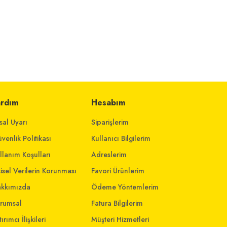
ardım
Hesabım
sal Uyarı
Siparişlerim
venlik Politikası
Kullanıcı Bilgilerim
llanım Koşulları
Adreslerim
şisel Verilerin Korunması
Favori Ürünlerim
kkımızda
Ödeme Yöntemlerim
rumsal
Fatura Bilgilerim
ırımcı İlişkileri
Müşteri Hizmetleri