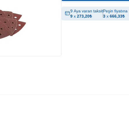
9 Aya varan taksit
Peşin fiyatına 
9
x
273,20
₺
3
x
666,33
₺