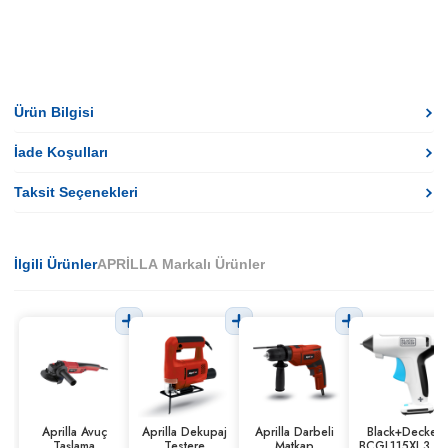
Ürün Bilgisi
İade Koşulları
Taksit Seçenekleri
İlgili Ürünler
APRİLLA Markalı Ürünler
Aprilla Avuç
Aprilla Dekupaj
Aprilla Darbeli
Black+Decker
Taşlama
Testere
Matkap
BCGL115XJ 3.6