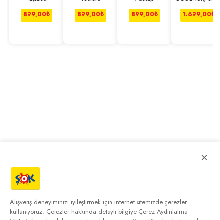
1.5Ah Tutkal
Tabancası
899,00
₺
899,00
₺
899,00
₺
1.699,00
₺
×
Alışveriş deneyiminizi iyileştirmek için internet sitemizde çerezler
kullanıyoruz. Çerezler hakkında detaylı bilgiye
Çerez Aydınlatma