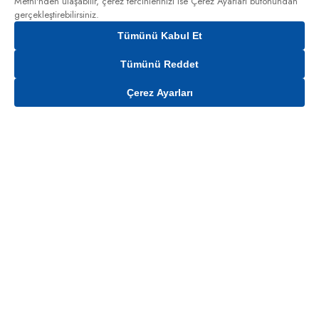
Metni'nden
ulaşabilir, çerez tercihlerinizi ise Çerez Ayarları butonundan
gerçekleştirebilirsiniz.
Tümünü Kabul Et
Tümünü Reddet
Çerez Ayarları
Gelince Haber Ver