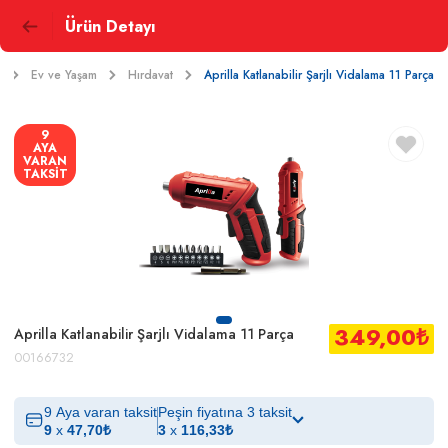
Ürün Detayı
Ev ve Yaşam
Hırdavat
Aprilla Katlanabilir Şarjlı Vidalama 11 Parça
9
AYA
VARAN
TAKSİT
349,00
₺
Aprilla Katlanabilir Şarjlı Vidalama 11 Parça
00166732
9 Aya varan taksit
Peşin fiyatına 3 taksit
9
x
47,70
₺
3
x
116,33
₺