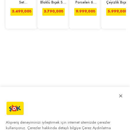
Set
Bloklu Bıçak Seti
Porselen 62
Çeyizlik Bıçak
(20cm,24cm,28cm,16cm)
6'lı
Parça Yemek
Seti Büyük 22
Takımı Bone
Parça
3.499,00
₺
3.790,00
₺
9.999,00
₺
5.999,00
₺
Kalipso
×
Alışveriş deneyiminizi iyileştirmek için internet sitemizde çerezler
kullanıyoruz. Çerezler hakkında detaylı bilgiye
Çerez Aydınlatma