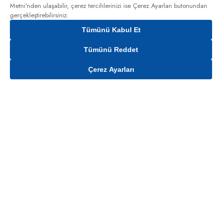
Metni'nden
ulaşabilir, çerez tercihlerinizi ise Çerez Ayarları butonundan
gerçekleştirebilirsiniz.
Tümünü Kabul Et
Tümünü Reddet
Çerez Ayarları
Sepete Ekle