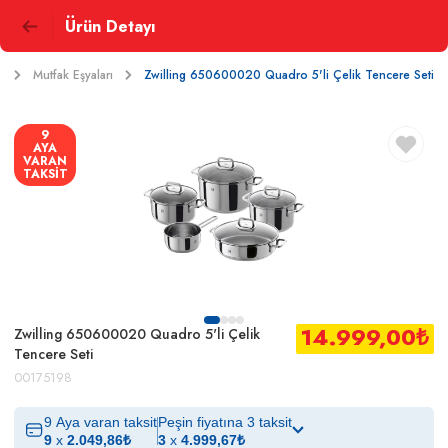
Ürün Detayı
m
Mutfak Eşyaları
Zwilling 650600020 Quadro 5'li Çelik Tencere Seti
9
AYA
VARAN
TAKSİT
14.999,00
₺
Zwilling 650600020 Quadro 5'li Çelik
Tencere Seti
00175198
9 Aya varan taksit
Peşin fiyatına 3 taksit
9
x
2.049,86
₺
3
x
4.999,67
₺