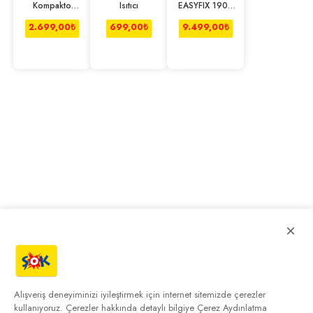
Kompakto
Isıtıcı
EASYFIX 1900
A313-14 Maxi
W Buharlı
Tost Makinesi
Temizleme
2.699,00
₺
699,00
₺
9.499,00
₺
Vanilya
Makinesi
×
Alışveriş deneyiminizi iyileştirmek için internet sitemizde çerezler
kullanıyoruz. Çerezler hakkında detaylı bilgiye
Çerez Aydınlatma