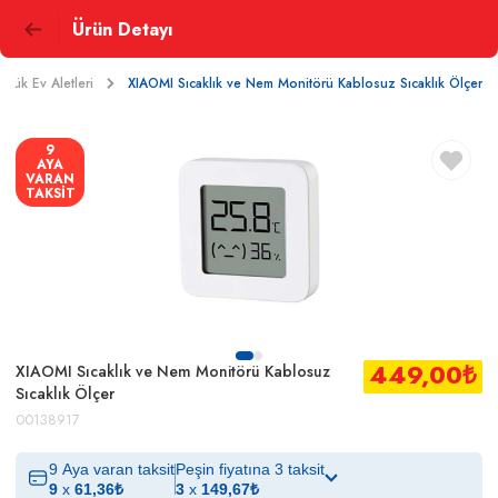
Ürün Detayı
üçük Ev Aletleri
XIAOMI Sıcaklık ve Nem Monitörü Kablosuz Sıcaklık Ölçer
9
AYA
VARAN
TAKSİT
449,00
₺
XIAOMI Sıcaklık ve Nem Monitörü Kablosuz
Sıcaklık Ölçer
00138917
9 Aya varan taksit
Peşin fiyatına 3 taksit
9
x
61,36
₺
3
x
149,67
₺