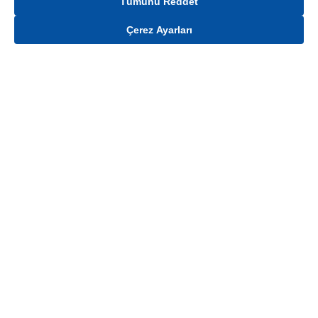
Tümünü Reddet
Çerez Ayarları
Gelince Haber Ver
Ürün stoklar ile sınırlıdır. Ürünün stok, fiyat ve kampanya bilgisi teslimat
bölgesine göre değişiklik gösterebilmektedir.