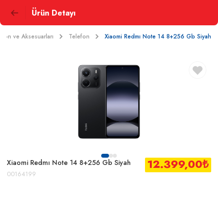
Ürün Detayı
efon ve Aksesuarları
Telefon
Xiaomi Redmı Note 14 8+256 Gb Siyah
12.399,00
₺
Xiaomi Redmı Note 14 8+256 Gb Siyah
00164199