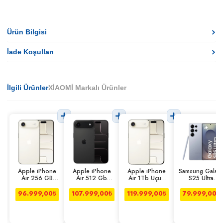
Ürün Bilgisi
İade Koşulları
İlgili Ürünler
XİAOMİ Markalı Ürünler
Apple iPhone
Apple iPhone
Apple iPhone
Samsung Galax
Air 256 GB
Air 512 Gb
Air 1Tb Uçuk
S25 Ultra
Uçuk Altın
Uzay Siyahı
Altın
12/512gb
Titanyum Mavi
96.999,00
₺
107.999,00
₺
119.999,00
₺
79.999,00
₺