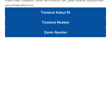
Metni'nden
ulaşabilir, çerez tercihlerinizi ise Çerez Ayarları butonundan
gerçekleştirebilirsiniz.
Tümünü Kabul Et
Tümünü Reddet
Çerez Ayarları
Gelince Haber Ver