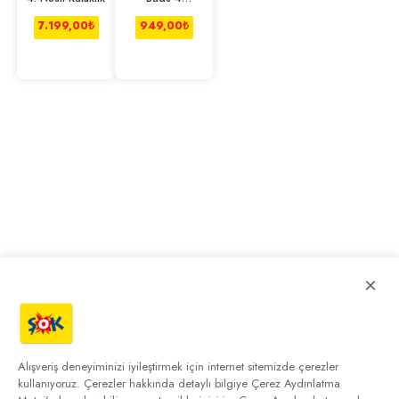
Bluetooth
Kulaklık Beyaz
7.199,00
₺
949,00
₺
×
Alışveriş deneyiminizi iyileştirmek için internet sitemizde çerezler
kullanıyoruz. Çerezler hakkında detaylı bilgiye
Çerez Aydınlatma