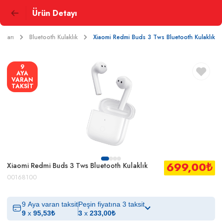
Ürün Detayı
rları
Bluetooth Kulaklık
Xiaomi Redmi Buds 3 Tws Bluetooth Kulaklık
9
AYA
VARAN
TAKSİT
699,00
₺
Xiaomi Redmi Buds 3 Tws Bluetooth Kulaklık
00168100
9 Aya varan taksit
Peşin fiyatına 3 taksit
9
x
95,53
₺
3
x
233,00
₺