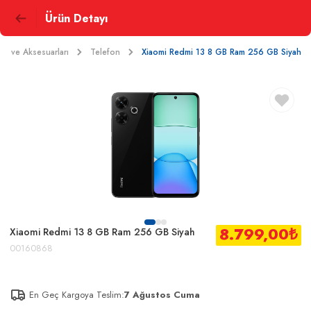
Ürün Detayı
on ve Aksesuarları
Telefon
Xiaomi Redmi 13 8 GB Ram 256 GB Siyah
8.799,00
₺
Xiaomi Redmi 13 8 GB Ram 256 GB Siyah
00160868
En Geç Kargoya Teslim:
7 Ağustos Cuma