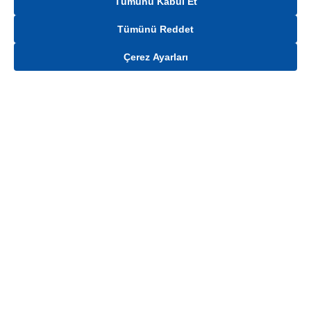
Tümünü Kabul Et
Tümünü Reddet
Çerez Ayarları
Gelince Haber Ver
Ürün stoklar ile sınırlıdır. Ürünün stok, fiyat ve kampanya bilgisi teslimat
bölgesine göre değişiklik gösterebilmektedir.