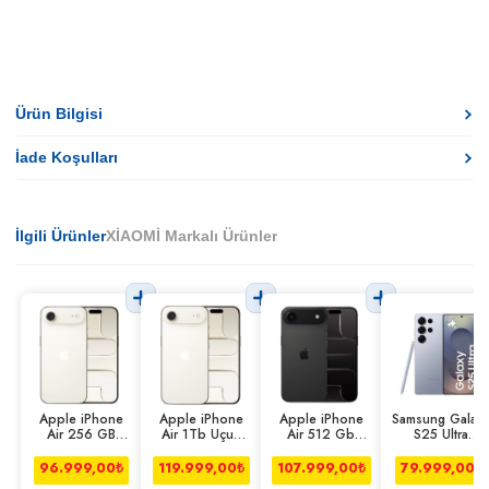
Ürün Bilgisi
İade Koşulları
İlgili Ürünler
XİAOMİ Markalı Ürünler
Apple iPhone
Apple iPhone
Apple iPhone
Samsung Galax
Air 256 GB
Air 1Tb Uçuk
Air 512 Gb
S25 Ultra
Uçuk Altın
Altın
Uzay Siyahı
12/512gb
Titanyum Mavi
96.999,00
₺
119.999,00
₺
107.999,00
₺
79.999,00
₺