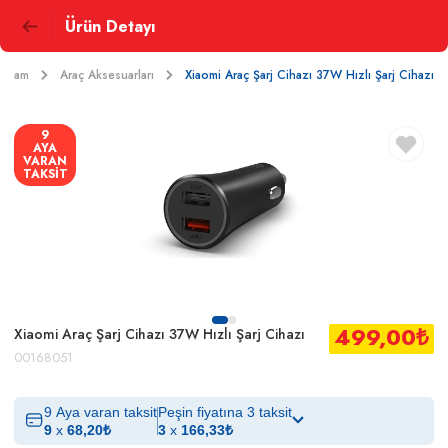
Ürün Detayı
Yaşam
Araç Aksesuarları
Xiaomi Araç Şarj Cihazı 37W Hızlı Şarj Cihazı
9
AYA
VARAN
TAKSİT
499,00
₺
Xiaomi Araç Şarj Cihazı 37W Hızlı Şarj Cihazı
00168051
9 Aya varan taksit
Peşin fiyatına 3 taksit
9
x
68,20
₺
3
x
166,33
₺