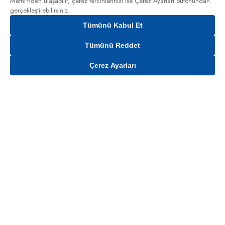
Metni'nden
ulaşabilir, çerez tercihlerinizi ise Çerez Ayarları butonundan
gerçekleştirebilirsiniz.
Tümünü Kabul Et
Tümünü Reddet
Çerez Ayarları
Sepete Ekle