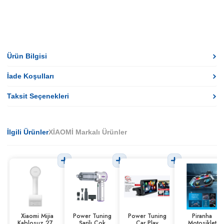
Ürün Bilgisi
İade Koşulları
Taksit Seçenekleri
İlgili Ürünler
XİAOMİ Markalı Ürünler
Xiaomi Mijia
Power Tuning
Power Tuning
Piranha
Kablosuz 270
Şarjlı Çok
Car Play
Motosiklet