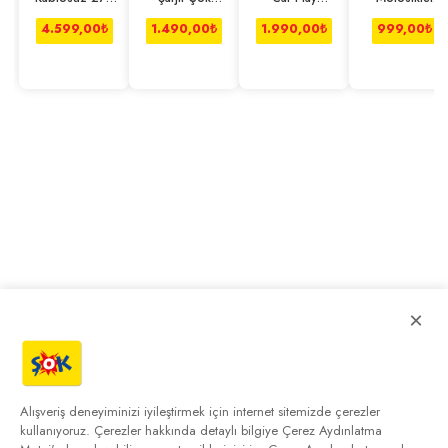
W 24 Bar
Fonksiyonlu
Multimedia
Interkom Kask
Basınçlı Araba
Oto Süpürgesi
Kablosuz
4.599,00
₺
1.490,00
₺
1.990,00
₺
999,00
₺
Yıkama Makinesi
Kulaklık
×
Alışveriş deneyiminizi iyileştirmek için internet sitemizde çerezler
kullanıyoruz. Çerezler hakkında detaylı bilgiye
Çerez Aydınlatma