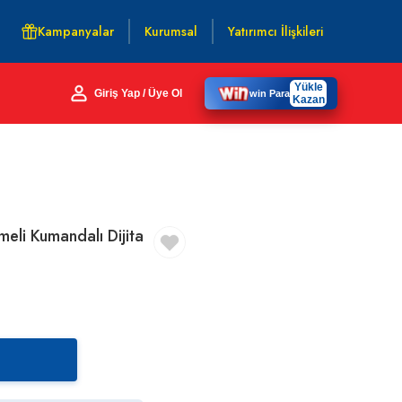
Kampanyalar
Kurumsal
Yatırımcı İlişkileri
Yükle
Giriş Yap / Üye Ol
win Para
Kazan
meli Kumandalı Dijita