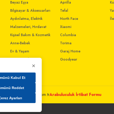
Beyaz Eşya
Aprilla
Ku
Bilgisayar & Aksesuarları
Tefal
Yat
Aydınlatma, Elektrik
North Face
İl
Malzemeleri, Hırdavat
Xiaomi
Kişisel Bakım & Kozmetik
Columbia
Anne-Bebek
Torima
Ev & Yaşam
Garaj Home
Giyim ve Aksesuar
Goodyear
×
Evcil Dostlar
Ev İnterneti
münü Kabul Et
ümünü Reddet
metleri@mim.sokmarket.com.tr
Arabuluculuk İrtibat Formu
Çerez Ayarları