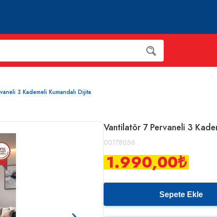
rvaneli 3 Kademeli Kumandalı Dijita
Vantilatör 7 Pervaneli 3 Kade
00178056
1.990,00
₺
Sepete Ekle