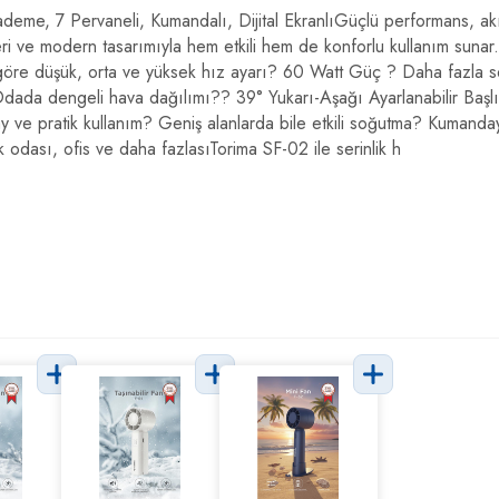
deme, 7 Pervaneli, Kumandalı, Dijital EkranlıGüçlü performans, akıl
eri ve modern tasarımıyla hem etkili hem de konforlu kullanım sunar
 göre düşük, orta ve yüksek hız ayarı? 60 Watt Güç ? Daha fazla ser
 Odada dengeli hava dağılımı?? 39° Yukarı-Aşağı Ayarlanabilir Başlık
ve pratik kullanım? Geniş alanlarda bile etkili soğutma? Kumandayl
ak odası, ofis ve daha fazlasıTorima SF-02 ile serinlik h