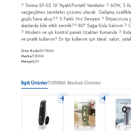
? Torima SF-02 16''AyaklıPortatif Vantilatör ? 60W, 3 Ka
vazgeçilmez serinletici çözümü olacak. Gelişmiş özellikl
güçlü hava akışı?? 3 Farklı Hız Seviyesi ? İhtiyacınıza
alanlarda bile etkili serinlik?? 80° Sağa-Sola Salınım ?
? Modern ve şık kontrol paneli Uzaktan Kumanda ? Kolay 
ve pratik kullanım? Ev tipi kullanım için ideal: salon, yat
Ürün Kodu
00178056
Marka
TORIMA
Menşei
ÇİN
İlgili Ürünler
TORIMA Markalı Ürünler