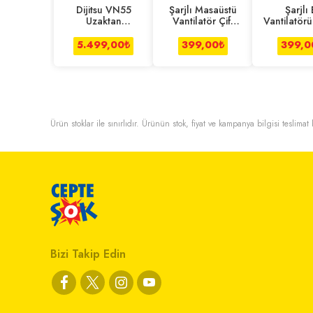
Dijitsu VN55
Şarjlı Masaüstü
Şarjlı 
Uzaktan
Vantilatör Çift
Vantilatör
Kumandalı Kule
Başlıklı 1200
Özellik
Tipi Vantilatör
Mah
Taşınabi
5.499,00
₺
399,00
₺
399,0
Ürün stoklar ile sınırlıdır. Ürünün stok, fiyat ve kampanya bilgisi teslima
Bizi Takip Edin