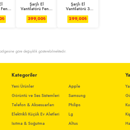
El
Şarjlı El
Şarjlı El
ü Fener
Vantilatörü Fener
Vantilatörü 3
li
Özellikli
Kademeli
lir
Taşınabilir
Taşınabilir Masa
0
₺
399,00
₺
299,00
₺
t bölgesine göre değişiklik gösterebilmektedir.
Kategoriler
Y
Yeni Ürünler
Apple
Ya
Görüntü ve Ses Sistemleri
Samsung
Gü
Telefon & Aksesuarları
Philips
Ku
Elektrikli Küçük Ev Aletleri
Lg
Ki
Isıtma & Soğutma
Altus
Ha