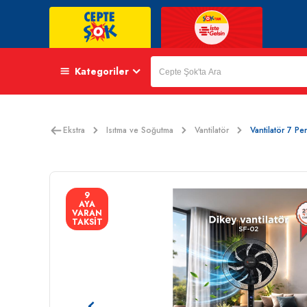
Kategoriler
Ekstra
Isıtma ve Soğutma
Vantilatör
Vantilatör 7 Pe
9
AYA
VARAN
TAKSİT