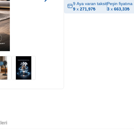
9 Aya varan taksit
Peşin fiyatına 
9
x
271,97
₺
3
x
663,33
₺
leri