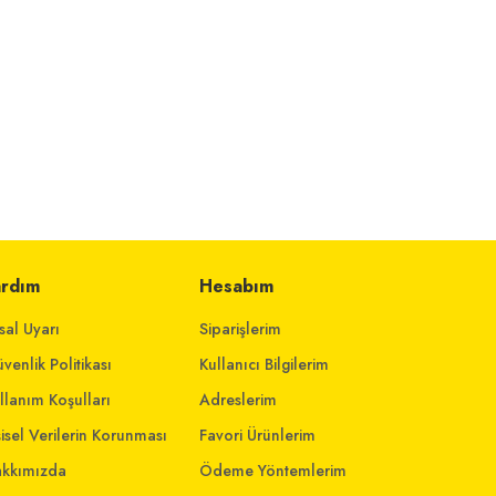
ardım
Hesabım
sal Uyarı
Siparişlerim
venlik Politikası
Kullanıcı Bilgilerim
llanım Koşulları
Adreslerim
şisel Verilerin Korunması
Favori Ürünlerim
kkımızda
Ödeme Yöntemlerim