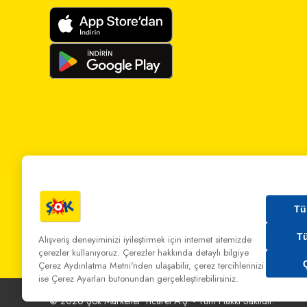
Tü
T
Alışveriş deneyiminizi iyileştirmek için internet sitemizde
çerezler kullanıyoruz. Çerezler hakkında detaylı bilgiye
Bizi Arayın:
0 850 808 00 00
Bize Yazın:
musterihiz
Çerez Aydınlatma Metni'nden
ulaşabilir, çerez tercihlerinizi
ise Çerez Ayarları butonundan gerçekleştirebilirsiniz.
©
2026
Şok Marketler Ticaret A.Ş. - Tüm Hakkı Saklıdır.