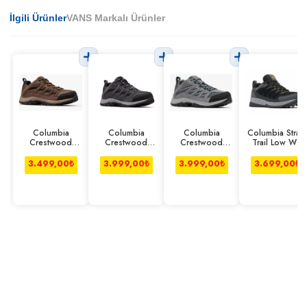
İlgili Ürünler
VANS Markalı Ürünler
Columbia
Columbia
Columbia
Columbia Strata
Crestwood
Crestwood
Crestwood
Trail Low Wp
Ayakkabı
Ayakkabı Koyu
Ayakkabı Gri
Ayakkabı Erkek
Kahverengi
Gri
Siyah
3.499,00
₺
3.999,00
₺
3.999,00
₺
3.699,00
₺