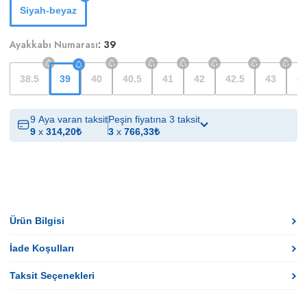
Siyah-beyaz
Ayakkabı Numarası
:
39
38.5
39
40
40.5
41
42
42.5
43
4
9 Aya varan taksit
Peşin fiyatına 3 taksit
9
x
314,20
₺
3
x
766,33
₺
Ürün Bilgisi
İade Koşulları
Taksit Seçenekleri