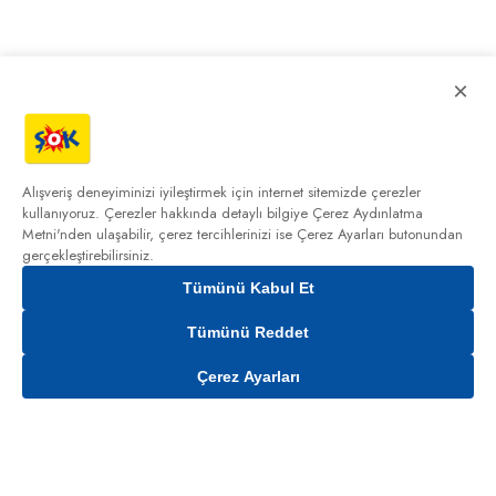
×
Alışveriş deneyiminizi iyileştirmek için internet sitemizde çerezler
kullanıyoruz. Çerezler hakkında detaylı bilgiye
Çerez Aydınlatma
Metni'nden
ulaşabilir, çerez tercihlerinizi ise Çerez Ayarları butonundan
gerçekleştirebilirsiniz.
Tümünü Kabul Et
Tümünü Reddet
Çerez Ayarları
Gelince Haber Ver