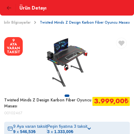
Ürün Detayı
nabilir Bilgisayarlar
Twisted Minds Z Design Karbon Fiber Oyuncu Masası
9
AYA
VARAN
TAKSİT
3.999,00
₺
Twisted Minds Z Design Karbon Fiber Oyuncu
Masası
00102467
9 Aya varan taksit
Peşin fiyatına 3 taksit
9
x
546,53
₺
3
x
1.333,00
₺