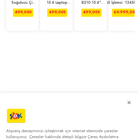
Soğutucu Çift
15.6 Laptop
B210 15.6"
i5 İşlemci -13450H
Fanlı
Çantası Tote
Notebook Sırt
16GB - 512GB 
Ayarlanabilir
Siyah
Çantası - Siyah
RTX5050_8GB_G7_
499,00
₺
499,00
₺
499,00
₺
69.999,00
₺
Dizüstü B
-
×
Alışveriş deneyiminizi iyileştirmek için internet sitemizde çerezler
kullanıyoruz. Çerezler hakkında detaylı bilgiye
Çerez Aydınlatma