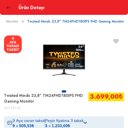
Ürün Detayı
Monitör
Twisted Minds 23,8" TM24FHD180IPS FHD Gaming Monitör
9
AYA
VARAN
TAKSİT
3.699,00
₺
Twisted Minds 23,8" TM24FHD180IPS FHD
Gaming Monitör
00138748
9 Aya varan taksit
Peşin fiyatına 3 taksit
9
x
505,53
₺
3
x
1.233,00
₺