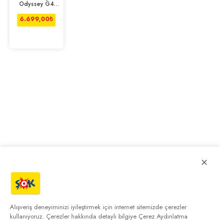
Odyssey G4
Ls25Bg400Euxuf
25" 1Ms 240Hz
6.699,00
₺
Fhd Hdr10 İps
G-Sync Gaming
Monitör
×
Alışveriş deneyiminizi iyileştirmek için internet sitemizde çerezler
kullanıyoruz. Çerezler hakkında detaylı bilgiye
Çerez Aydınlatma