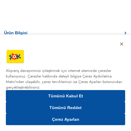
Ürün Bilgisi
×
İade Koşulları
Taksit Seçenekleri
Alışveriş deneyiminizi iyileştirmek için internet sitemizde çerezler
Ürün stoklar ile sınırlıdır. Ürünün stok, fiyat ve kampanya bilgisi teslimat
kullanıyoruz. Çerezler hakkında detaylı bilgiye
Çerez Aydınlatma
bölgesine göre değişiklik gösterebilmektedir.
Metni'nden
ulaşabilir, çerez tercihlerinizi ise Çerez Ayarları butonundan
gerçekleştirebilirsiniz.
Tümünü Kabul Et
Tümünü Reddet
Çerez Ayarları
Gelince Haber Ver