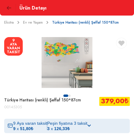
Ürün Detayı
Ekstra
Ev ve Yaşam
Türkiye Haritası (renkli) Şeffaf 150*87cm
9
AYA
VARAN
TAKSİT
379,00
₺
Türkiye Haritası (renkli) Şeffaf 150*87cm
00145305
9 Aya varan taksit
Peşin fiyatına 3 taksit
9
x
51,80
₺
3
x
126,33
₺