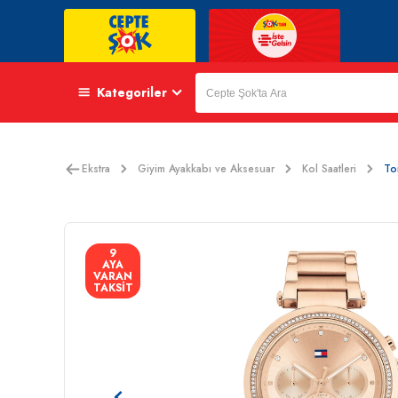
Kategoriler
Ekstra
Giyim Ayakkabı ve Aksesuar
Kol Saatleri
To
9
AYA
VARAN
TAKSİT