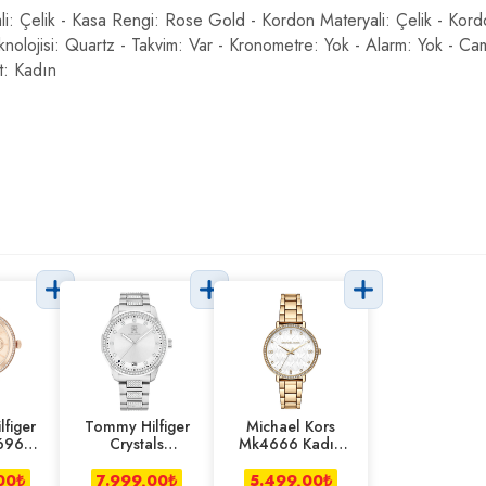
ali: Çelik - Kasa Rengi: Rose Gold - Kordon Materyali: Çelik - K
eknolojisi: Quartz - Takvim: Var - Kronometre: Yok - Alarm: Yok - Ca
t: Kadın
figer
Tommy Hilfiger
Michael Kors
696
Crystals
Mk4666 Kadın
 Saati
Th1782757
Kol Saati
Kadın Kol Saati
00
₺
7.999,00
₺
5.499,00
₺