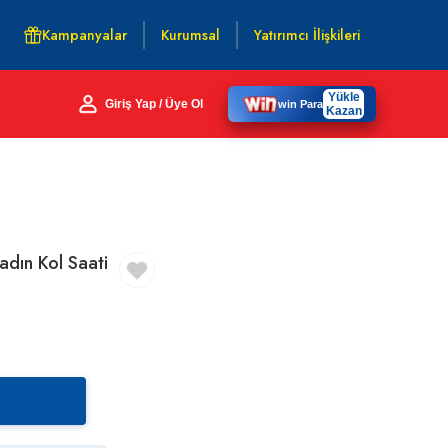
Kampanyalar
Kurumsal
Yatırımcı İlişkileri
Yükle
Giriş Yap / Üye Ol
win Para
Kazan
dın Kol Saati