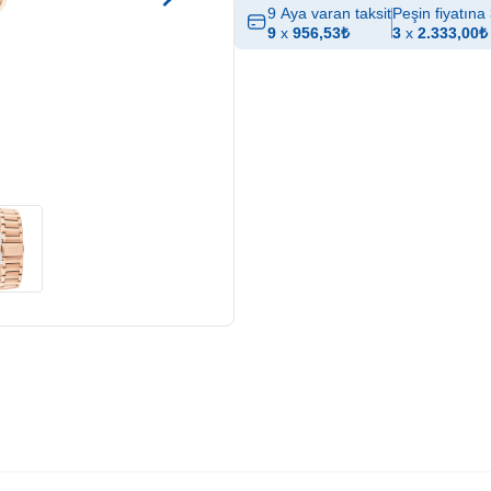
9 Aya varan taksit
Peşin fiyatına 
9
x
956,53
₺
3
x
2.333,00
₺