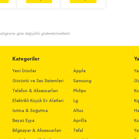
t bölgesine göre değişiklik gösterebilmektedir.
Kategoriler
Y
Yeni Ürünler
Apple
Ya
Görüntü ve Ses Sistemleri
Samsung
Gü
Telefon & Aksesuarları
Philips
Ku
Elektrikli Küçük Ev Aletleri
Lg
Ki
Isıtma & Soğutma
Altus
Ha
Beyaz Eşya
Aprilla
Ku
Bilgisayar & Aksesuarları
Tefal
Yat