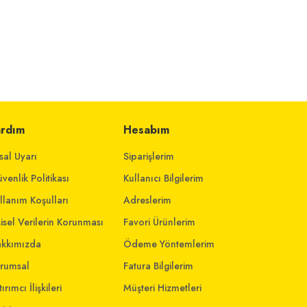
ardım
Hesabım
sal Uyarı
Siparişlerim
venlik Politikası
Kullanıcı Bilgilerim
llanım Koşulları
Adreslerim
şisel Verilerin Korunması
Favori Ürünlerim
kkımızda
Ödeme Yöntemlerim
rumsal
Fatura Bilgilerim
ırımcı İlişkileri
Müşteri Hizmetleri