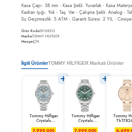
Kasa Çapı: 38 mm - Kasa Şekli: Yuvarlak - Kasa Matery
Kadran Işığı: Yok - Taş: Var - Çalışma Şekli: Analog - T
Su Geçirmezlik: 5 ATM - Garanti Süresi: 2 YIL - Cinsiye
Ürün Kodu
00168533
Marka
TOMMY HİLFİGER
Menşei
ÇİN
İlgili Ürünler
TOMMY HİLFİGER Markalı Ürünler
Tommy Hilfiger
Tommy Hilfiger
Tommy Hil
Crystals
Crystals
Th1782
Th1782795
Th1782759
Kadın Kol
Kadın Kol Saati
Kadın Kol Saati
7.999,00
₺
7.999,00
₺
6.499,