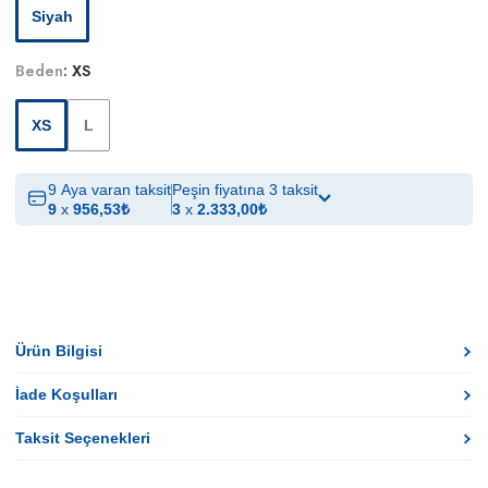
Siyah
Beden
:
XS
XS
L
9 Aya varan taksit
Peşin fiyatına 3 taksit
9
x
956,53
₺
3
x
2.333,00
₺
Ürün Bilgisi
İade Koşulları
Taksit Seçenekleri