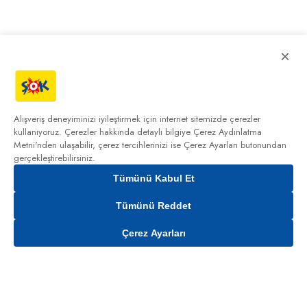
×
Alışveriş deneyiminizi iyileştirmek için internet sitemizde çerezler
kullanıyoruz. Çerezler hakkında detaylı bilgiye
Çerez Aydınlatma
Metni'nden
ulaşabilir, çerez tercihlerinizi ise Çerez Ayarları butonundan
gerçekleştirebilirsiniz.
Tümünü Kabul Et
Tümünü Reddet
Çerez Ayarları
Sepete Ekle