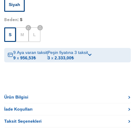
Siyah
Beden
:
S
S
M
L
9 Aya varan taksit
Peşin fiyatına 3 taksit
9
x
956,53
₺
3
x
2.333,00
₺
Ürün Bilgisi
İade Koşulları
Taksit Seçenekleri