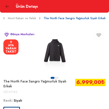
Ürün Detayı
r
Mont Kaban ve Yelek
The North Face Sangro Yağmurluk Siyah Erkek
9
AYA
VARAN
TAKSİT
6.999,00
₺
The North Face Sangro Yağmurluk Siyah
Erkek
00141183
Renk
:
Siyah