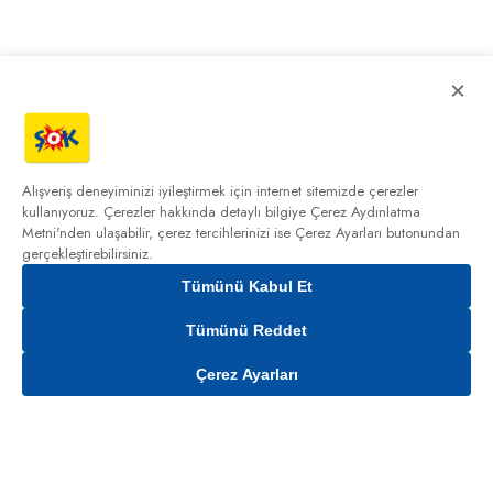
×
Alışveriş deneyiminizi iyileştirmek için internet sitemizde çerezler
kullanıyoruz. Çerezler hakkında detaylı bilgiye
Çerez Aydınlatma
Metni'nden
ulaşabilir, çerez tercihlerinizi ise Çerez Ayarları butonundan
gerçekleştirebilirsiniz.
Tümünü Kabul Et
Tümünü Reddet
Çerez Ayarları
Sepete Ekle