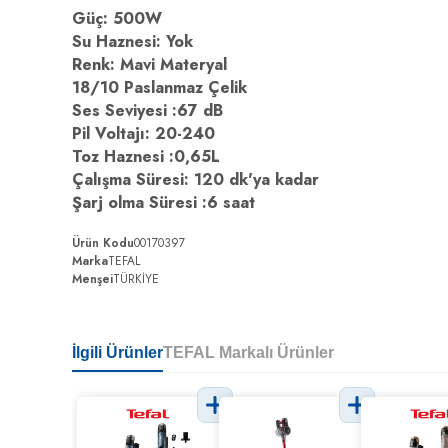
Güç: 500W
Su Haznesi: Yok
Renk: Mavi Materyal
18/10 Paslanmaz Çelik
Ses Seviyesi :67 dB
Pil Voltajı: 20-240
Toz Haznesi :0,65L
Çalışma Süresi: 120 dk'ya kadar
Şarj olma Süresi :6 saat
Ürün Kodu
00170397
Marka
TEFAL
Menşei
TÜRKİYE
İlgili Ürünler
TEFAL Markalı Ürünler