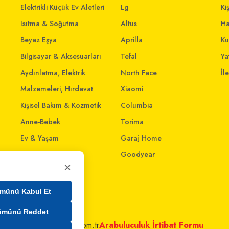
Elektrikli Küçük Ev Aletleri
Lg
Ki
Isıtma & Soğutma
Altus
Ha
Beyaz Eşya
Aprilla
Ku
Bilgisayar & Aksesuarları
Tefal
Yat
Aydınlatma, Elektrik
North Face
İl
Malzemeleri, Hırdavat
Xiaomi
Kişisel Bakım & Kozmetik
Columbia
Anne-Bebek
Torima
Ev & Yaşam
Garaj Home
Giyim ve Aksesuar
Goodyear
×
Evcil Dostlar
Ev İnterneti
münü Kabul Et
ümünü Reddet
metleri@mim.sokmarket.com.tr
Arabuluculuk İrtibat Formu