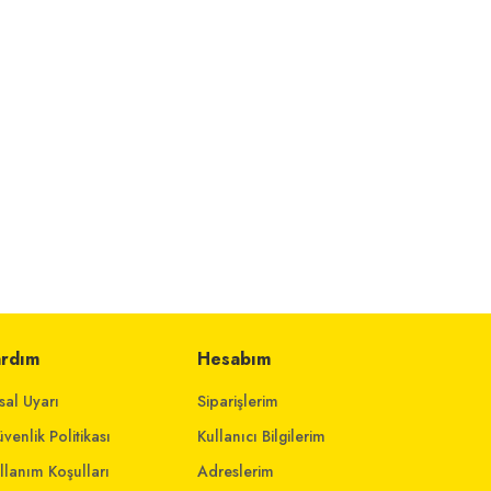
ardım
Hesabım
sal Uyarı
Siparişlerim
venlik Politikası
Kullanıcı Bilgilerim
llanım Koşulları
Adreslerim