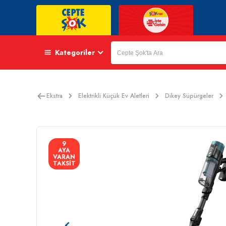
Kategoriler
Ekstra
Elektrikli Küçük Ev Aletleri
Dikey Süpürgeler
9
AYA
VARAN
TAKSİT