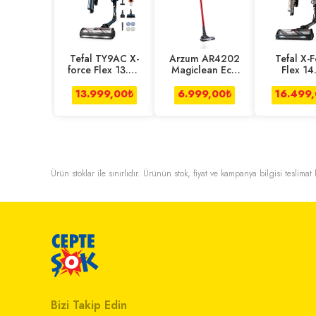
Tefal TY9AC X-
Arzum AR4202
Tefal X-
force Flex 13.60
Magiclean Eco
Flex 14
Allergy Aqua
Dikey Şarjlı
Animal T
Aerospin
Süpürge
Şarjlı D
13.999,00
₺
6.999,00
₺
16.499
Kablosuz Şarjlı
Süpür
Dikey Süpürge -
150 Air Watt
Ürün stoklar ile sınırlıdır. Ürünün stok, fiyat ve kampanya bilgisi teslima
Bizi Takip Edin