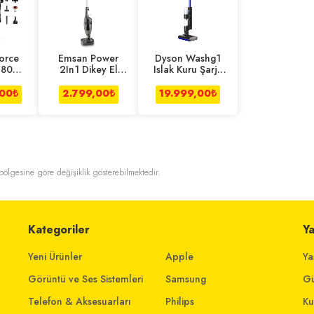
Force
Emsan Power
Dyson Washg1
.80
2In1 Dikey El
Islak Kuru Şarjlı
Y9958
Süpürgesi
Dikey Süpürge
ikey
,00
₺
2.799,00
₺
19.999,00
₺
ge
t bölgesine göre değişiklik gösterebilmektedir.
Kategoriler
Y
Yeni Ürünler
Apple
Ya
Görüntü ve Ses Sistemleri
Samsung
Gü
Telefon & Aksesuarları
Philips
Ku