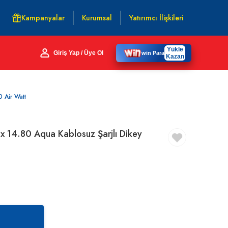
Kampanyalar
Kurumsal
Yatırımcı İlişkileri
Yükle
Giriş Yap / Üye Ol
win Para
Kazan
 Air Watt
 14.80 Aqua Kablosuz Şarjlı Dikey