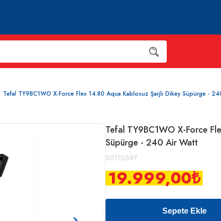
Tefal TY9BC1WO X-Force Flex 14.80 Aqua Kablosuz Şarjlı Dikey Süpürge - 240
Tefal TY9BC1WO X-Force Flex
Süpürge - 240 Air Watt
00170397
19.999,00
₺
Sepete Ekle