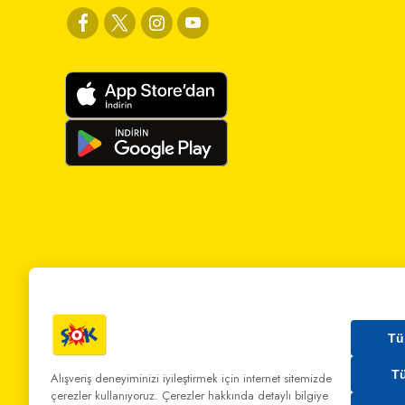
Tü
T
Alışveriş deneyiminizi iyileştirmek için internet sitemizde
çerezler kullanıyoruz. Çerezler hakkında detaylı bilgiye
Bizi Arayın:
0 850 808 00 00
Bize Yazın:
musterihiz