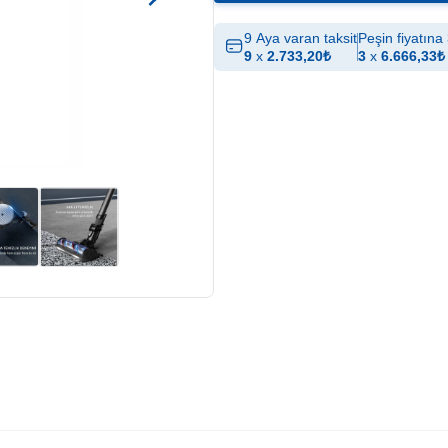
9 Aya varan taksit
Peşin fiyatına 
9
x
2.733,20
₺
3
x
6.666,33
₺