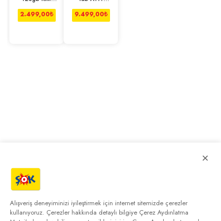
Hediyeli Çocuk
6/128 GB 11''
Tableti T15
Gri Tablet X230
2.499,00
₺
9.499,00
₺
×
Alışveriş deneyiminizi iyileştirmek için internet sitemizde çerezler
kullanıyoruz. Çerezler hakkında detaylı bilgiye
Çerez Aydınlatma