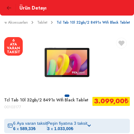
Ürün Detayı
ar ve Aksesuarları
Tablet
Tcl Tab 10l 32gb/2 8491x Wifi Black Tablet
6
AYA
VARAN
TAKSİT
3.099,00
₺
Tcl Tab 10l 32gb/2 8491x Wifi Black Tablet
00103177
6 Aya varan taksit
Peşin fiyatına 3 taksit
6
x
589,33
₺
3
x
1.033,00
₺