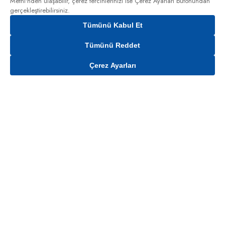
Metni'nden
ulaşabilir, çerez tercihlerinizi ise Çerez Ayarları butonundan
gerçekleştirebilirsiniz.
Tümünü Kabul Et
Tümünü Reddet
Çerez Ayarları
Gelince Haber Ver