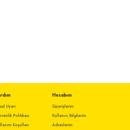
ardım
Hesabım
sal Uyarı
Siparişlerim
venlik Politikası
Kullanıcı Bilgilerim
llanım Koşulları
Adreslerim