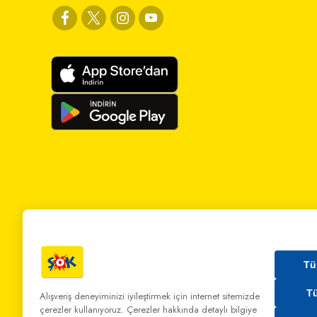
Tü
T
Alışveriş deneyiminizi iyileştirmek için internet sitemizde
çerezler kullanıyoruz. Çerezler hakkında detaylı bilgiye
Bizi Arayın:
0 850 808 00 00
Bize Yazın:
musterihiz