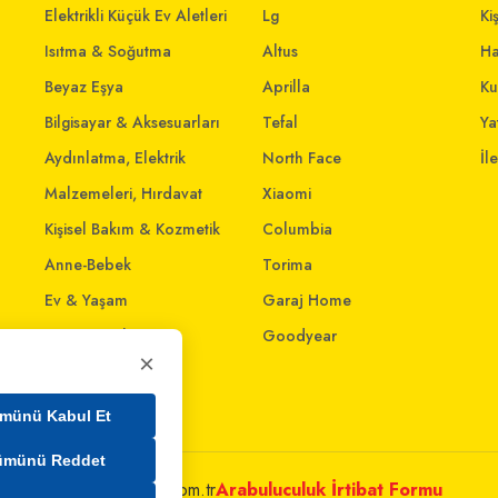
Elektrikli Küçük Ev Aletleri
Lg
Ki
Isıtma & Soğutma
Altus
Ha
Beyaz Eşya
Aprilla
Ku
Bilgisayar & Aksesuarları
Tefal
Yat
Aydınlatma, Elektrik
North Face
İl
Malzemeleri, Hırdavat
Xiaomi
Kişisel Bakım & Kozmetik
Columbia
Anne-Bebek
Torima
Ev & Yaşam
Garaj Home
Giyim ve Aksesuar
Goodyear
×
Evcil Dostlar
Ev İnterneti
münü Kabul Et
ümünü Reddet
metleri@mim.sokmarket.com.tr
Arabuluculuk İrtibat Formu