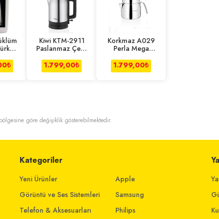
üklüm
Kiwi KTM-2911
Korkmaz A029
ürk
Paslanmaz Çelik
Perla Mega
inesi
Çay Makinesi
Çaydanlık
Takımı
00
₺
1.799,00
₺
1.799,00
₺
t bölgesine göre değişiklik gösterebilmektedir.
Kategoriler
Y
Yeni Ürünler
Apple
Ya
Görüntü ve Ses Sistemleri
Samsung
Gü
Telefon & Aksesuarları
Philips
Ku