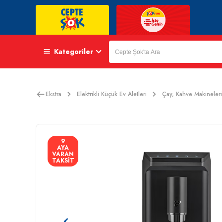
Kategoriler
Ekstra
Elektrikli Küçük Ev Aletleri
Çay, Kahve Makineleri
9
AYA
VARAN
TAKSİT