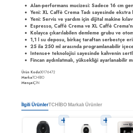
Alan-performans mucizesi: Sadece 16 cm geni
Yeni: XL Caffè Crema Tadı sayesinde ekstra 
Yeni: Servis ve yardım için dijital makine kıla
Espresso, Caffè Crema ve XL Caffè Crema'nı
Kolayca çıkarılabilen demleme grubu ve otom
1,1 l su deposu, birkaç taraftan serbestçe erişi
25 ila 250 ml arasında programlanabilir içec
Intense+ teknolojisi sayesinde kahvenin sertli
Fincan aydınlatmalı, yüksekliği ayarlanabilir 
Ürün Kodu
00176472
Marka
TCHİBO
Menşei
ÇİN
İlgili Ürünler
TCHİBO Markalı Ürünler