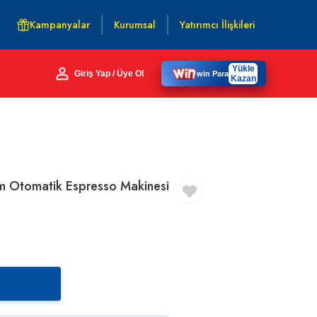
Kampanyalar
Kurumsal
Yatırımcı İlişkileri
Yükle
Giriş Yap / Üye Ol
win Para
Kazan
am Otomatik Espresso Makinesi