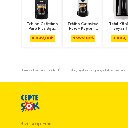
Tchibo Cafissimo
Tchibo Cafissimo
Tefal Köp
Pure Plus Siyah
Pure+ Kapsüllü
Beyaz T
Kapsül Kahve
Kahve Makinesi
Kahve Mak
Makinesi
Beyaz
8.999,00
₺
8.999,00
₺
3.499,
Ürün stoklar ile sınırlıdır. Ürünün stok, fiyat ve kampanya bilgisi teslima
Bizi Takip Edin