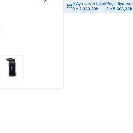
9 Aya varan taksit
Peşin fiyatına 
9
x
2.323,20
₺
3
x
5.666,33
₺