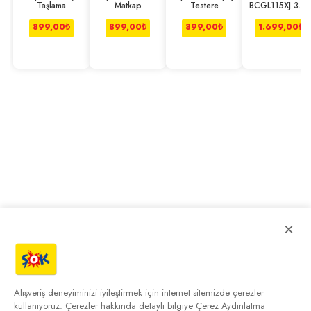
Taşlama
Matkap
Testere
BCGL115XJ 3.6
1.5Ah Tutkal
Tabancası
899,00
₺
899,00
₺
899,00
₺
1.699,00
₺
×
Alışveriş deneyiminizi iyileştirmek için internet sitemizde çerezler
kullanıyoruz. Çerezler hakkında detaylı bilgiye
Çerez Aydınlatma