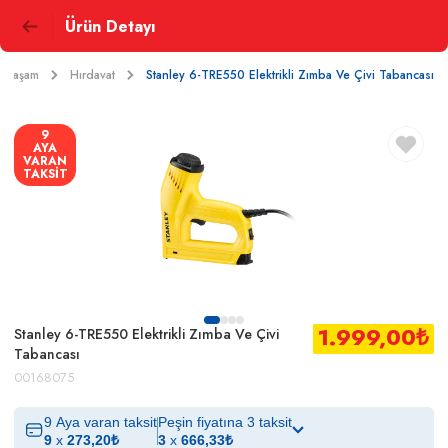
Ürün Detayı
e Yaşam
Hırdavat
Stanley 6-TRE550 Elektrikli Zımba Ve Çivi Tabancası
9
AYA
VARAN
TAKSİT
1.999,00
₺
Stanley 6-TRE550 Elektrikli Zımba Ve Çivi
Tabancası
00168075
9 Aya varan taksit
Peşin fiyatına 3 taksit
9
x
273,20
₺
3
x
666,33
₺