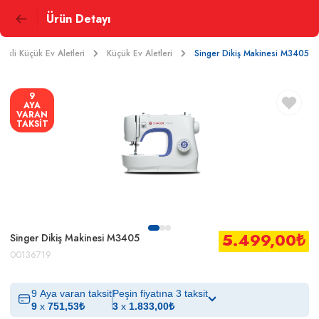
Ürün Detayı
trikli Küçük Ev Aletleri
Küçük Ev Aletleri
Singer Dikiş Makinesi M3405
9
AYA
VARAN
TAKSİT
5.499,00
₺
Singer Dikiş Makinesi M3405
00136719
9 Aya varan taksit
Peşin fiyatına 3 taksit
9
x
751,53
₺
3
x
1.833,00
₺