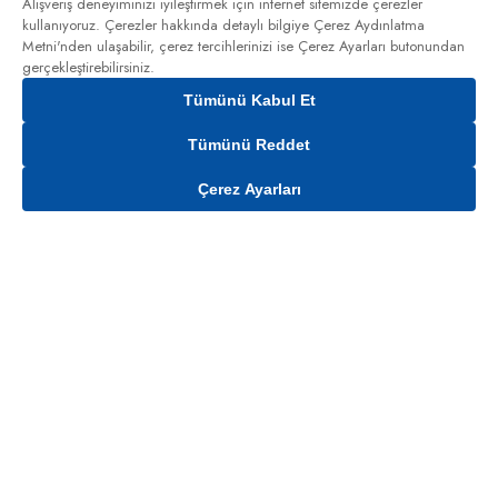
Alışveriş deneyiminizi iyileştirmek için internet sitemizde çerezler
kullanıyoruz. Çerezler hakkında detaylı bilgiye
Çerez Aydınlatma
Metni'nden
ulaşabilir, çerez tercihlerinizi ise Çerez Ayarları butonundan
gerçekleştirebilirsiniz.
Tümünü Kabul Et
Tümünü Reddet
Çerez Ayarları
Gelince Haber Ver