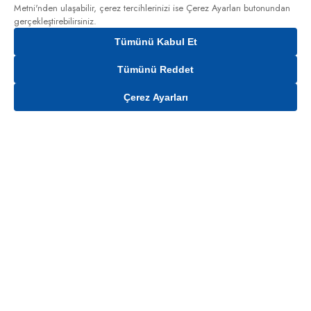
Metni'nden
ulaşabilir, çerez tercihlerinizi ise Çerez Ayarları butonundan
gerçekleştirebilirsiniz.
Tümünü Kabul Et
Tümünü Reddet
Çerez Ayarları
Sepete Ekle