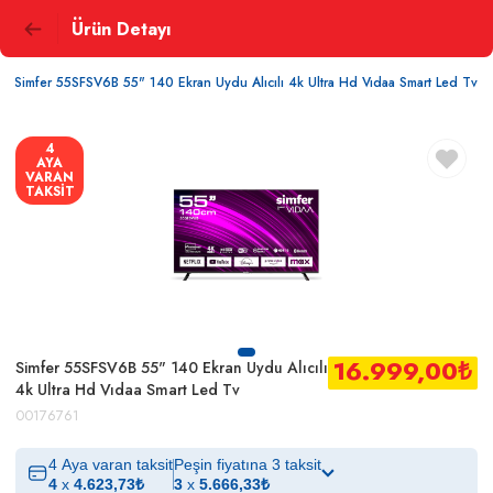
Ürün Detayı
Simfer 55SFSV6B 55" 140 Ekran Uydu Alıcılı 4k Ultra Hd Vıdaa Smart Led Tv
4
AYA
VARAN
TAKSİT
16.999,00
₺
Simfer 55SFSV6B 55" 140 Ekran Uydu Alıcılı
4k Ultra Hd Vıdaa Smart Led Tv
00176761
4 Aya varan taksit
Peşin fiyatına 3 taksit
4
x
4.623,73
₺
3
x
5.666,33
₺