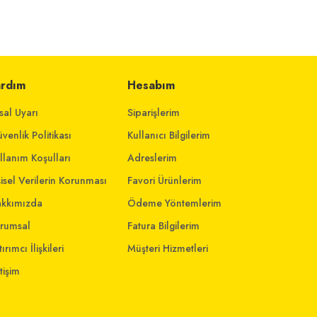
ardım
Hesabım
sal Uyarı
Siparişlerim
venlik Politikası
Kullanıcı Bilgilerim
llanım Koşulları
Adreslerim
şisel Verilerin Korunması
Favori Ürünlerim
kkımızda
Ödeme Yöntemlerim
rumsal
Fatura Bilgilerim
ırımcı İlişkileri
Müşteri Hizmetleri
etişim