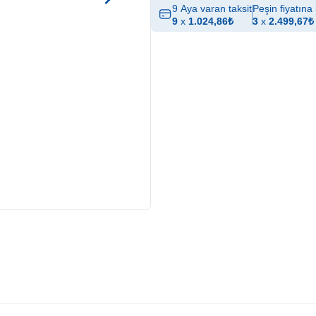
9 Aya varan taksit
Peşin fiyatına 
9
x
1.024,86
₺
3
x
2.499,67
₺