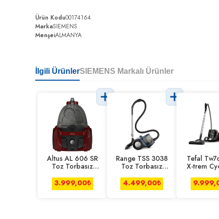
Ürün Kodu
00174164
Marka
SIEMENS
Menşei
ALMANYA
İlgili Ürünler
SIEMENS Markalı Ürünler
Altus AL 606 SR
Range TSS 3038
Tefal Tw7
Toz Torbasız
Toz Torbasız
X-trem Cy
Elektrikli
Süpürge
Effitech S
Süpürge
3.999,00
₺
4.499,00
₺
9.999,