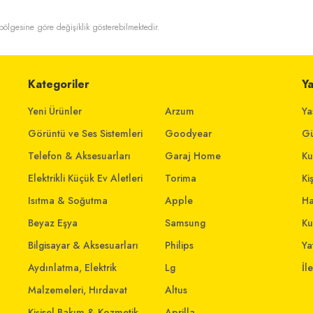
t bölgesine göre değişiklik gösterebilmektedir.
Kategoriler
Y
Yeni Ürünler
Arzum
Ya
Görüntü ve Ses Sistemleri
Goodyear
Gü
Telefon & Aksesuarları
Garaj Home
Ku
Elektrikli Küçük Ev Aletleri
Torima
Ki
Isıtma & Soğutma
Apple
Ha
Beyaz Eşya
Samsung
Ku
Bilgisayar & Aksesuarları
Philips
Yat
Aydınlatma, Elektrik
Lg
İl
Malzemeleri, Hırdavat
Altus
Kişisel Bakım & Kozmetik
Aprilla