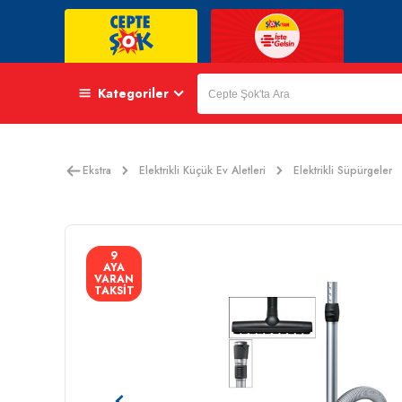
Kategoriler
Ekstra
Elektrikli Küçük Ev Aletleri
Elektrikli Süpürgeler
9
AYA
VARAN
TAKSİT