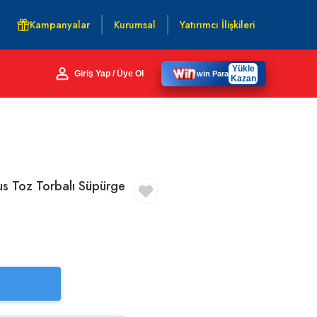
Kampanyalar
Kurumsal
Yatırımcı İlişkileri
Yükle
Giriş Yap / Üye Ol
win Para
Kazan
s Toz Torbalı Süpürge