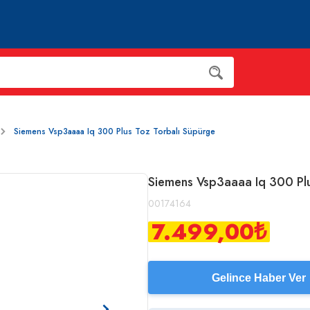
Siemens Vsp3aaaa Iq 300 Plus Toz Torbalı Süpürge
Siemens Vsp3aaaa Iq 300 Plu
00174164
7.499,00
₺
Gelince Haber Ver