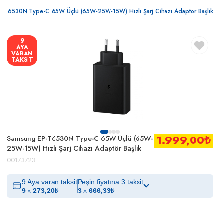
-T6530N Type-C 65W Üçlü (65W-25W-15W) Hızlı Şarj Cihazı Adaptör Başlık
9
AYA
VARAN
TAKSİT
1.999,00
₺
Samsung EP-T6530N Type-C 65W Üçlü (65W-
25W-15W) Hızlı Şarj Cihazı Adaptör Başlık
00173723
9 Aya varan taksit
Peşin fiyatına 3 taksit
9
x
273,20
₺
3
x
666,33
₺