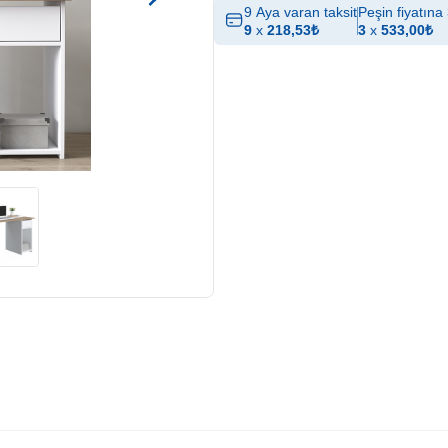
9 Aya varan taksit
Peşin fiyatına 
9
x
218,53
₺
3
x
533,00
₺