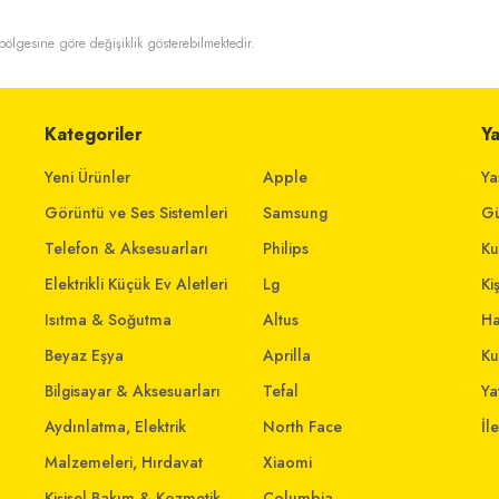
t bölgesine göre değişiklik gösterebilmektedir.
Kategoriler
Y
Yeni Ürünler
Apple
Ya
Görüntü ve Ses Sistemleri
Samsung
Gü
Telefon & Aksesuarları
Philips
Ku
Elektrikli Küçük Ev Aletleri
Lg
Ki
Isıtma & Soğutma
Altus
Ha
Beyaz Eşya
Aprilla
Ku
Bilgisayar & Aksesuarları
Tefal
Yat
Aydınlatma, Elektrik
North Face
İl
Malzemeleri, Hırdavat
Xiaomi
Kişisel Bakım & Kozmetik
Columbia