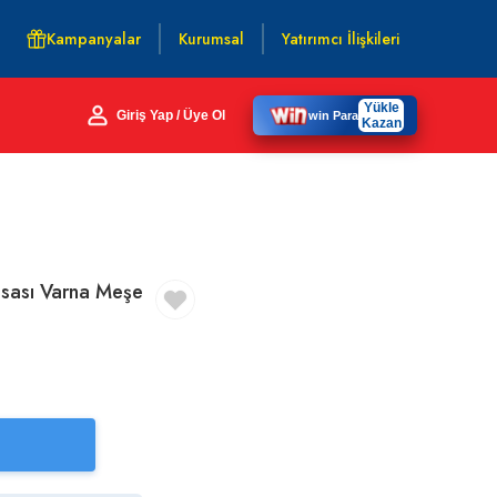
Kampanyalar
Kurumsal
Yatırımcı İlişkileri
Yükle
Giriş Yap / Üye Ol
win Para
Kazan
sası Varna Meşe