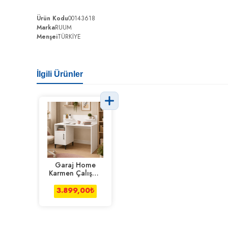
Ürün Kodu
00143618
Marka
RUUM
Menşei
TÜRKİYE
İlgili Ürünler
Garaj Home
Karmen Çalışma
Masası - Beyaz
3.899,00
₺