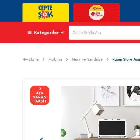
Kategoriler
Ekstra
Mobilya
Masa ve Sandalye
Ruum Store Arm
9
AYA
VARAN
TAKSİT