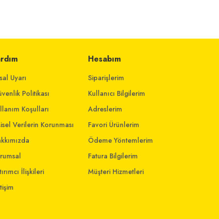
ardım
Hesabım
sal Uyarı
Siparişlerim
venlik Politikası
Kullanıcı Bilgilerim
llanım Koşulları
Adreslerim
şisel Verilerin Korunması
Favori Ürünlerim
kkımızda
Ödeme Yöntemlerim
rumsal
Fatura Bilgilerim
ırımcı İlişkileri
Müşteri Hizmetleri
etişim