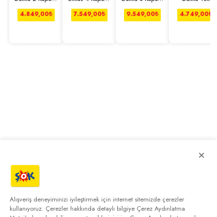
Çekmeceli
2 Çekmeceli
Çekmeceli
Kapaklı Dolap
Dolap
Dolap
Dolap
4.849,00
₺
7.549,00
₺
9.549,00
₺
4.749,00
₺
×
Alışveriş deneyiminizi iyileştirmek için internet sitemizde çerezler
kullanıyoruz. Çerezler hakkında detaylı bilgiye
Çerez Aydınlatma