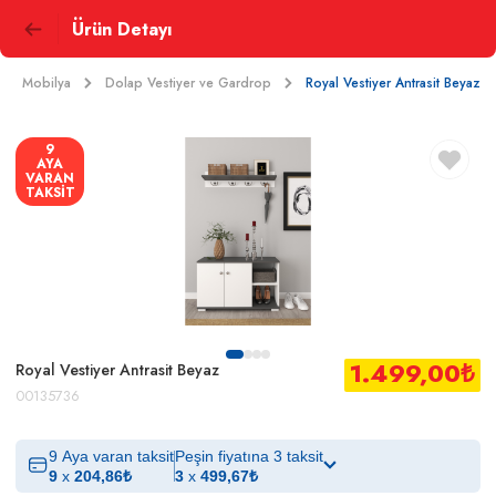
Ürün Detayı
Mobilya
Dolap Vestiyer ve Gardrop
Royal Vestiyer Antrasit Beyaz
9
AYA
VARAN
TAKSİT
1.499,00
₺
Royal Vestiyer Antrasit Beyaz
00135736
9 Aya varan taksit
Peşin fiyatına 3 taksit
9
x
204,86
₺
3
x
499,67
₺