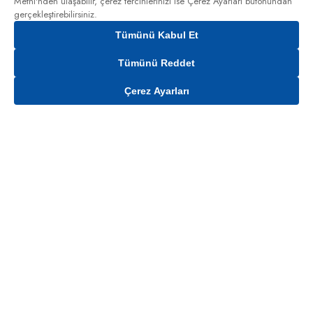
Metni'nden
ulaşabilir, çerez tercihlerinizi ise Çerez Ayarları butonundan
gerçekleştirebilirsiniz.
Tümünü Kabul Et
Tümünü Reddet
Çerez Ayarları
Gelince Haber Ver