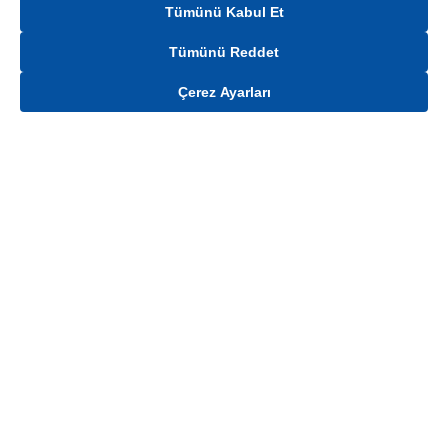
Tümünü Kabul Et
Tümünü Reddet
Çerez Ayarları
Gelince Haber Ver
Ürün stoklar ile sınırlıdır. Ürünün stok, fiyat ve kampanya bilgisi teslimat
bölgesine göre değişiklik gösterebilmektedir.