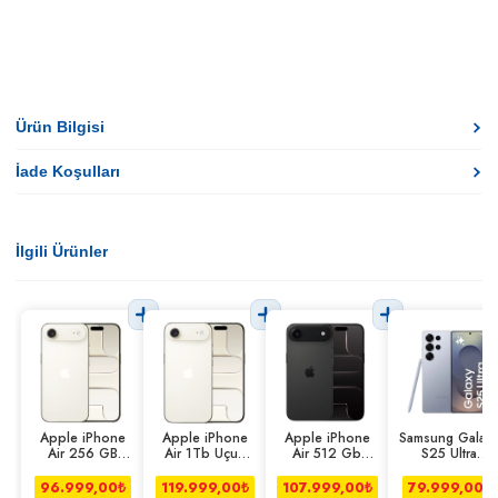
Ürün Bilgisi
İade Koşulları
İlgili Ürünler
Apple iPhone
Apple iPhone
Apple iPhone
Samsung Galax
Air 256 GB
Air 1Tb Uçuk
Air 512 Gb
S25 Ultra
Uçuk Altın
Altın
Uzay Siyahı
12/512gb
Titanyum Mavi
96.999,00
₺
119.999,00
₺
107.999,00
₺
79.999,00
₺