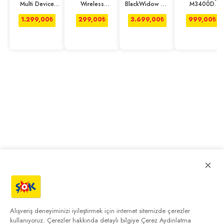
Multi Device
Wıreless
BlackWidow V4
M3400D
Kablosuz
Compact
Green Switch
Bluetooth
Klavye
Mouse Gri
Kablolu Klavye
Mouse Siyah
1.299,00
₺
299,00
₺
3.699,00
₺
999,00
₺
TR - RZ03-
04691200-
R3L1
×
Alışveriş deneyiminizi iyileştirmek için internet sitemizde çerezler
kullanıyoruz. Çerezler hakkında detaylı bilgiye
Çerez Aydınlatma