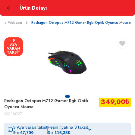
Ürün Detayı
m ve Webcam
Redragon Octopus M712 Gamer Rgb Optik Oyuncu Mouse
9
AYA
VARAN
TAKSİT
349,00
₺
Redragon Octopus M712 Gamer Rgb Optik
Oyuncu Mouse
00118027
9 Aya varan taksit
Peşin fiyatına 3 taksit
9
x
47,70
₺
3
x
116,33
₺