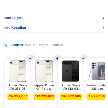
Ürün Bilgisi
İade Koşulları
İlgili Ürünler
REALME Markalı Ürünler
Apple iPhone
Apple iPhone
Apple iPhone
Samsung Galax
Air 256 GB
Air 1Tb Uçuk
Air 512 Gb
S25 Ultra
Uçuk Altın
Altın
Uzay Siyahı
12/512gb
Titanyum Mavi
96.999,00
₺
119.999,00
₺
107.999,00
₺
79.999,00
₺