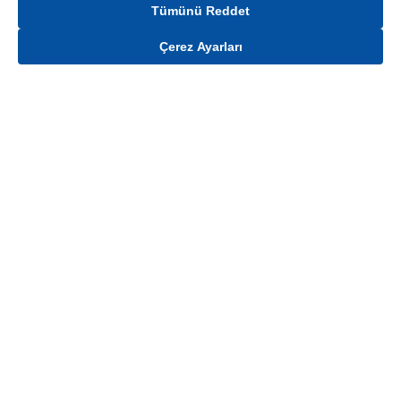
Tümünü Reddet
Çerez Ayarları
Gelince Haber Ver
Ürün stoklar ile sınırlıdır. Ürünün stok, fiyat ve kampanya bilgisi teslimat
bölgesine göre değişiklik gösterebilmektedir.