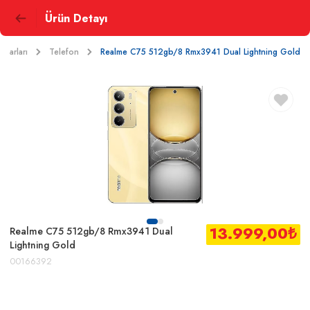
Ürün Detayı
suarları
Telefon
Realme C75 512gb/8 Rmx3941 Dual Lightning Gold
13.999,00
₺
Realme C75 512gb/8 Rmx3941 Dual
Lightning Gold
00166392