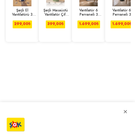
Şarjlı El
Şarjlı Masaüstü
Vantilatör 6
Vantilatör 6
Vantilatörü 3
Vantilatör Çift
Pervaneli 3
Pervaneli 3
Kademeli
Başlıklı 1200
Kademeli
Kademeli
Taşınabilir Masa
Mah
Kumandalı Dijita
Kumandalı Dijita
299,00
₺
399,00
₺
1.699,00
₺
1.699,00
₺
×