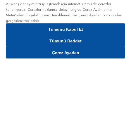
Alışveriş deneyiminizi iyileştirmek için internet sitemizde çerezler
kullanıyoruz. Çerezler hakkında detaylı bilgiye
Çerez Aydınlatma
Metni'nden
ulaşabilir, çerez tercihlerinizi ise Çerez Ayarları butonundan
gerçekleştirebilirsiniz.
Tümünü Kabul Et
Tümünü Reddet
Çerez Ayarları
Sepete Ekle