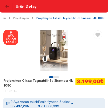
Ürün Detayı
mleri
Projeksiyon
Projeksiyon Cihazı Taşınabilir Ev Sineması 4k 1080
9
AYA
VARAN
TAKSİT
3.199,00
₺
Projeksiyon Cihazı Taşınabilir Ev Sineması 4k
1080
00178115
9 Aya varan taksit
Peşin fiyatına 3 taksit
9
x
437,20
₺
3
x
1.066,33
₺