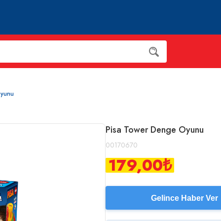
Oyunu
Pisa Tower Denge Oyunu
00170670
179,00
₺
Gelince Haber Ver