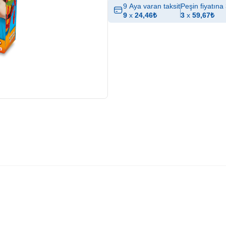
9 Aya varan taksit
Peşin fiyatına 
9
x
24,46
₺
3
x
59,67
₺