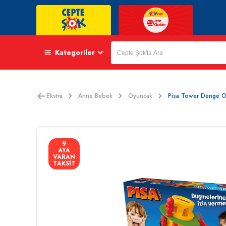
Kategoriler
Ekstra
Anne Bebek
Oyuncak
Pisa Tower Denge 
9
AYA
VARAN
TAKSİT