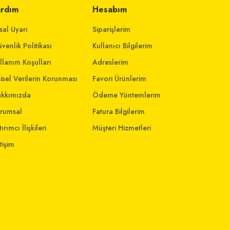
ardım
Hesabım
sal Uyarı
Siparişlerim
venlik Politikası
Kullanıcı Bilgilerim
llanım Koşulları
Adreslerim
şisel Verilerin Korunması
Favori Ürünlerim
kkımızda
Ödeme Yöntemlerim
rumsal
Fatura Bilgilerim
ırımcı İlişkileri
Müşteri Hizmetleri
etişim