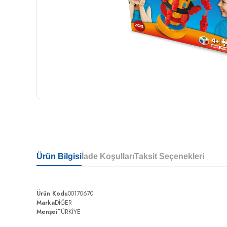
Ürün Bilgisi
İade Koşulları
Taksit Seçenekleri
Ürün Kodu
00170670
Marka
DİĞER
Menşei
TÜRKİYE