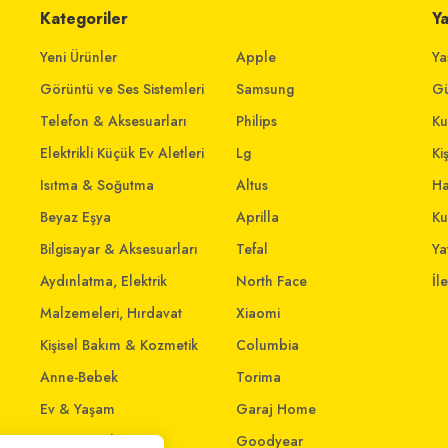
Kategoriler
Y
Yeni Ürünler
Apple
Ya
Görüntü ve Ses Sistemleri
Samsung
Gü
Telefon & Aksesuarları
Philips
Ku
Elektrikli Küçük Ev Aletleri
Lg
Ki
Isıtma & Soğutma
Altus
Ha
Beyaz Eşya
Aprilla
Ku
Bilgisayar & Aksesuarları
Tefal
Yat
Aydınlatma, Elektrik
North Face
İl
Malzemeleri, Hırdavat
Xiaomi
Kişisel Bakım & Kozmetik
Columbia
Anne-Bebek
Torima
Ev & Yaşam
Garaj Home
Giyim ve Aksesuar
Goodyear