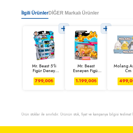
İlgili Ürünler
DİĞER Markalı Ürünler
Mr. Beast 5'li
Mr. Beast
Molang As
Figür Deney
Esneyen Figür
Cm
Tüpü
Tekli Legendary
Panther
799,00
₺
1.199,00
₺
499,0
Ürün stoklar ile sınırlıdır. Ürünün stok, fiyat ve kampanya bilgisi teslima