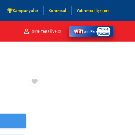
Kampanyalar
Kurumsal
Yatırımcı İlişkileri
Yükle
Giriş Yap / Üye Ol
win Para
Kazan