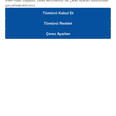
Metni'nden
ulaşabilir, çerez tercihlerinizi ise Çerez Ayarları butonundan
gerçekleştirebilirsiniz.
Tümünü Kabul Et
Tümünü Reddet
Çerez Ayarları
Gelince Haber Ver