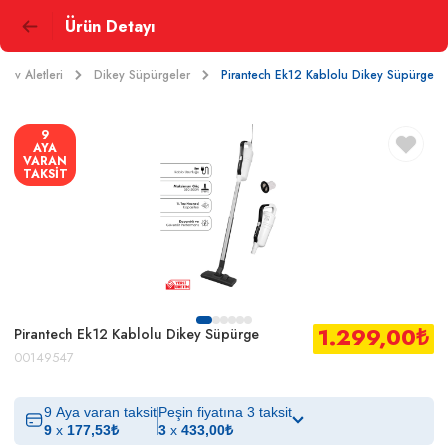
Ürün Detayı
k Ev Aletleri
Dikey Süpürgeler
Pirantech Ek12 Kablolu Dikey Süpürge
9
AYA
VARAN
TAKSİT
1.299,00
₺
Pirantech Ek12 Kablolu Dikey Süpürge
00149547
9 Aya varan taksit
Peşin fiyatına 3 taksit
9
x
177,53
₺
3
x
433,00
₺