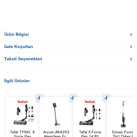
Ürün Bilgisi
İade Koşulları
Taksit Seçenekleri
İlgili Ürünler
Tefal TY9AC X-
Arzum AR4202
Tefal X-Force
Emsan Power
force Flex
Magiclean Eco
Flex 14.80
2In1 Dikey El