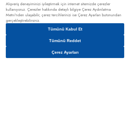
Alışveriş deneyiminizi iyileştirmek için internet sitemizde çerezler
kullanıyoruz. Çerezler hakkında detaylı bilgiye
Çerez Aydınlatma
Metni'nden
ulaşabilir, çerez tercihlerinizi ise Çerez Ayarları butonundan
gerçekleştirebilirsiniz.
Tümünü Kabul Et
Tümünü Reddet
Çerez Ayarları
Gelince Haber Ver