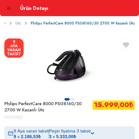
Ürün Detayı
leri
Ütü
Philips PerfectCare 8000 PSG8160/30 2700 W Kazanlı Ütü
9
AYA
VARAN
TAKSİT
15.999,00
₺
Philips PerfectCare 8000 PSG8160/30
2700 W Kazanlı Ütü
00163502
9 Aya varan taksit
Peşin fiyatına 3 taksit
9
x
2.186,53
₺
3
x
5.333,00
₺