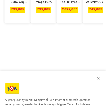
USBC Güç
MD3J4TU/A
T4511x TypeC
T2510NWEGW
Adaptörü
20W USBC Güç
45w Şarj Cihazı
25 W TypeC
MUVV3TU/A
Adaptörü
Siyah
Beyaz Hızlı Şarj
799,00
₺
799,00
₺
2.199,00
₺
749,00
₺
(Apple Türkiye
Adaptörü
Garantili)
×
Alışveriş deneyiminizi iyileştirmek için internet sitemizde çerezler
kullanıyoruz. Çerezler hakkında detaylı bilgiye
Çerez Aydınlatma