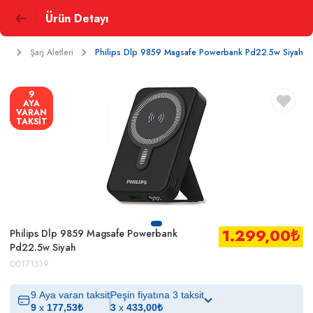
Ürün Detayı
arı
Şarj Aletleri
Philips Dlp 9859 Magsafe Powerbank Pd22.5w Siyah
9
AYA
VARAN
TAKSİT
1.299,00
₺
Philips Dlp 9859 Magsafe Powerbank
Pd22.5w Siyah
00171319
9 Aya varan taksit
Peşin fiyatına 3 taksit
9
x
177,53
₺
3
x
433,00
₺