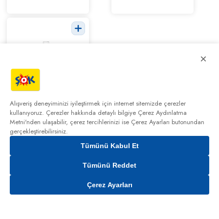
×
Philips Opal
HR2672/00
Alışveriş deneyiminizi iyileştirmek için internet sitemizde çerezler
350 W
kullanıyoruz. Çerezler hakkında detaylı bilgiye
Çerez Aydınlatma
2.599,00
Smoothie
₺
Metni'nden
ulaşabilir, çerez tercihlerinizi ise Çerez Ayarları butonundan
Blender
gerçekleştirebilirsiniz.
Tümünü Kabul Et
0,00₺
Tümünü Reddet
Çerez Ayarları
Şok Ekstra
Kampanyalar
Cepte Şok
Sepetim
Hesabım