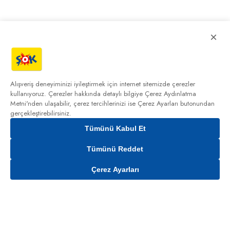
×
Alışveriş deneyiminizi iyileştirmek için internet sitemizde çerezler
kullanıyoruz. Çerezler hakkında detaylı bilgiye
Çerez Aydınlatma
Metni'nden
ulaşabilir, çerez tercihlerinizi ise Çerez Ayarları butonundan
gerçekleştirebilirsiniz.
Tümünü Kabul Et
Tümünü Reddet
Çerez Ayarları
Gelince Haber Ver