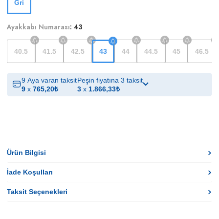
Gri
Ayakkabı Numarası
:
43
40.5
41.5
42.5
43
44
44.5
45
46.5
9 Aya varan taksit
Peşin fiyatına 3 taksit
9
x
765,20
₺
3
x
1.866,33
₺
Ürün Bilgisi
İade Koşulları
Taksit Seçenekleri