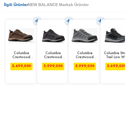
İlgili Ürünler
NEW BALANCE Markalı Ürünler
Columbia
Columbia
Columbia
Columbia Strata
Crestwood
Crestwood
Crestwood
Trail Low Wp
Ayakkabı
Ayakkabı Koyu
Ayakkabı Gri
Ayakkabı Erkek
Kahverengi
Gri
Siyah
3.499,00
₺
3.999,00
₺
3.999,00
₺
3.699,00
₺