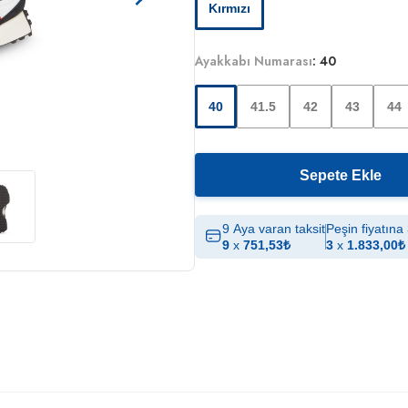
Kırmızı
Ayakkabı Numarası
:
40
40
41.5
42
43
44
Sepete Ekle
9 Aya varan taksit
Peşin fiyatına 
9
x
751,53
₺
3
x
1.833,00
₺