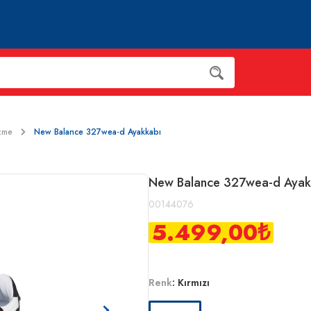
zme
New Balance 327wea-d Ayakkabı
New Balance 327wea-d Ayak
00144076
5.499,00
₺
Renk
:
Kırmızı