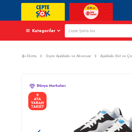
Kategoriler
Ekstra
Giyim Ayakkabı ve Aksesuar
Ayakkabı Bot ve Çi
9
AYA
VARAN
TAKSİT