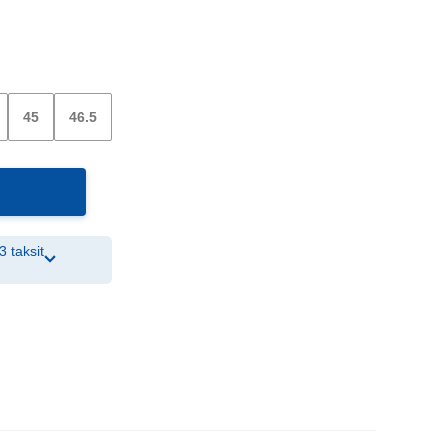
45
46.5
3 taksit