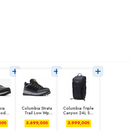
ia
Columbia Strata
Columbia Triple
ood
Trail Low Wp
Canyon 24L Sırt
 Gri
Ayakkabı Erkek
Çantası
Siyah
00
₺
3.699,00
₺
3.999,00
₺