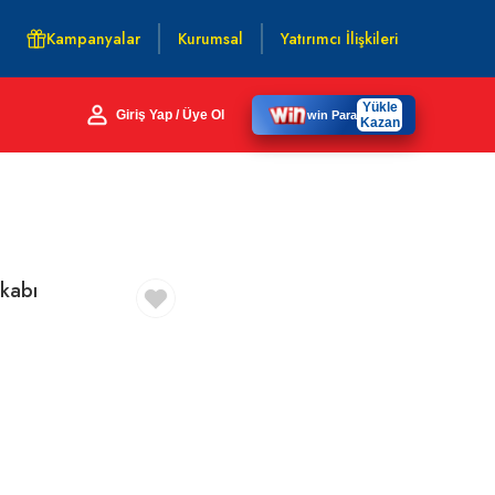
Kampanyalar
Kurumsal
Yatırımcı İlişkileri
Yükle
Giriş Yap / Üye Ol
win Para
Kazan
kabı