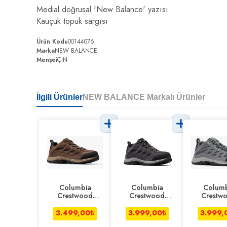
Medial doğrusal 'New Balance' yazısı
Kauçuk topuk sargısı
Ürün Kodu
00144076
Marka
NEW BALANCE
Menşei
ÇİN
İlgili Ürünler
NEW BALANCE Markalı Ürünler
Columbia
Columbia
Columb
Crestwood
Crestwood
Crestw
Ayakkabı
Ayakkabı Koyu
Ayakkabı
Kahverengi
Gri
3.499,00
₺
3.999,00
₺
3.999,