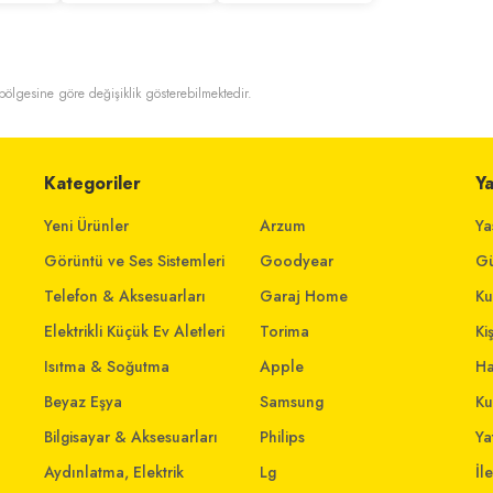
t bölgesine göre değişiklik gösterebilmektedir.
Kategoriler
Y
Yeni Ürünler
Arzum
Ya
Görüntü ve Ses Sistemleri
Goodyear
Gü
Telefon & Aksesuarları
Garaj Home
Ku
Elektrikli Küçük Ev Aletleri
Torima
Ki
Isıtma & Soğutma
Apple
Ha
Beyaz Eşya
Samsung
Ku
Bilgisayar & Aksesuarları
Philips
Yat
Aydınlatma, Elektrik
Lg
İl