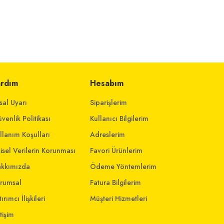
ardım
Hesabım
sal Uyarı
Siparişlerim
venlik Politikası
Kullanıcı Bilgilerim
llanım Koşulları
Adreslerim
şisel Verilerin Korunması
Favori Ürünlerim
kkımızda
Ödeme Yöntemlerim
rumsal
Fatura Bilgilerim
ırımcı İlişkileri
Müşteri Hizmetleri
etişim