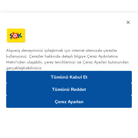
×
Alışveriş deneyiminizi iyileştirmek için internet sitemizde çerezler
kullanıyoruz. Çerezler hakkında detaylı bilgiye
Çerez Aydınlatma
Metni'nden
ulaşabilir, çerez tercihlerinizi ise Çerez Ayarları butonundan
gerçekleştirebilirsiniz.
Tümünü Kabul Et
Tümünü Reddet
Çerez Ayarları
Sepete Ekle