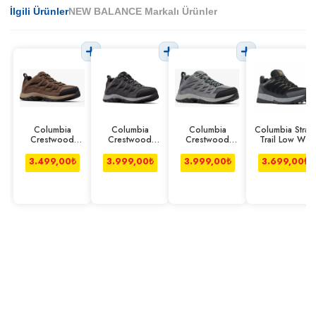
İlgili Ürünler
NEW BALANCE Markalı Ürünler
Columbia
Columbia
Columbia
Columbia Strata
Crestwood
Crestwood
Crestwood
Trail Low Wp
Ayakkabı
Ayakkabı Koyu
Ayakkabı Gri
Ayakkabı Erkek
Kahverengi
Gri
Siyah
3.499,00
₺
3.999,00
₺
3.999,00
₺
3.699,00
₺