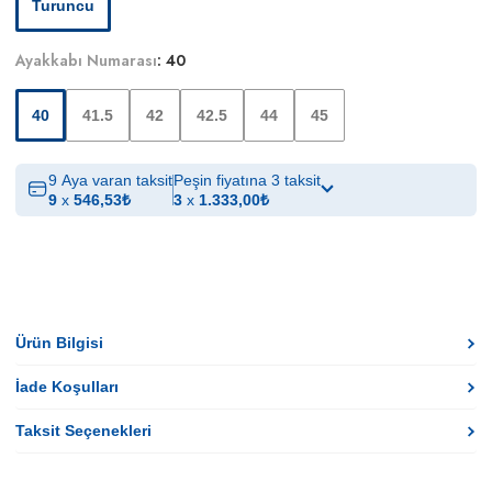
Turuncu
Ayakkabı Numarası
:
40
40
41.5
42
42.5
44
45
9 Aya varan taksit
Peşin fiyatına 3 taksit
9
x
546,53
₺
3
x
1.333,00
₺
Ürün Bilgisi
İade Koşulları
Taksit Seçenekleri