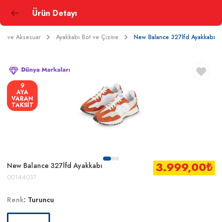
Ürün Detayı
bı ve Aksesuar
Ayakkabı Bot ve Çizme
New Balance 327lfd Ayakkabı
9
AYA
VARAN
TAKSİT
3.999,00
₺
New Balance 327lfd Ayakkabı
00144037
Renk
:
Turuncu