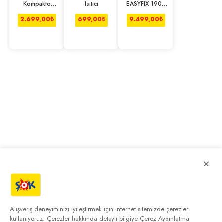
Kompakto
Isıtıcı
EASYFIX 1900
A313-14 Maxi
W Buharlı
Tost Makinesi
Temizleme
2.699,00
₺
699,00
₺
9.499,00
₺
Vanilya
Makinesi
×
Alışveriş deneyiminizi iyileştirmek için internet sitemizde çerezler
kullanıyoruz. Çerezler hakkında detaylı bilgiye
Çerez Aydınlatma