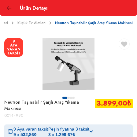
Ürün Detayı
etleri
Küçük Ev Aletleri
Neutron Taşınabilir Şarjlı Araç Yıkama Makinesi
9
AYA
VARAN
TAKSİT
3.899,00
₺
Neutron Taşınabilir Şarjlı Araç Yıkama
Makinesi
00144990
9 Aya varan taksit
Peşin fiyatına 3 taksit
9
x
532,86
₺
3
x
1.299,67
₺