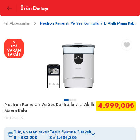
Ürün Detayı
Pet Aksesuarları
Neutron Kameralı Ve Ses Kontrollü 7 Lt Akıllı Mama Kabı
9
AYA
VARAN
TAKSİT
4.999,00
₺
Neutron Kameralı Ve Ses Kontrollü 7 Lt Akıllı
Mama Kabı
00126375
9 Aya varan taksit
Peşin fiyatına 3 taksit
9
x
683,20
₺
3
x
1.666,33
₺