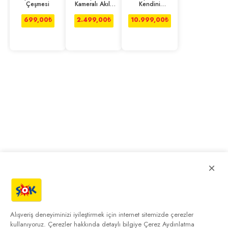
Çeşmesi
Kameralı Akıllı
Kendini
Hayvan
Temizleyen
Besleyici
Kedi Tuvaleti
699,00
₺
2.499,00
₺
10.999,00
₺
×
Alışveriş deneyiminizi iyileştirmek için internet sitemizde çerezler
kullanıyoruz. Çerezler hakkında detaylı bilgiye
Çerez Aydınlatma