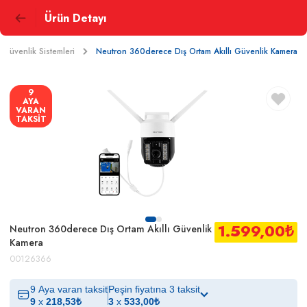
Ürün Detayı
 Güvenlik Sistemleri
Neutron 360derece Dış Ortam Akıllı Güvenlik Kamera
9
AYA
VARAN
TAKSİT
1.599,00
₺
Neutron 360derece Dış Ortam Akıllı Güvenlik
Kamera
00126366
9 Aya varan taksit
Peşin fiyatına 3 taksit
9
x
218,53
₺
3
x
533,00
₺