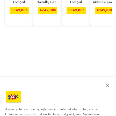
Fotoğraf
Kamuflaj Gece
Fotoğraf
Makinesi Çocuk
Makinesi Video
Görüşlü Suya
Makinesi Video
Termal Resim
Kamera
Dayanıklı Av
Kamera
Kağıt
1.349,00
₺
1.749,00
₺
1.349,00
₺
1.149,00
₺
×
Alışveriş deneyiminizi iyileştirmek için internet sitemizde çerezler
kullanıyoruz. Çerezler hakkında detaylı bilgiye
Çerez Aydınlatma