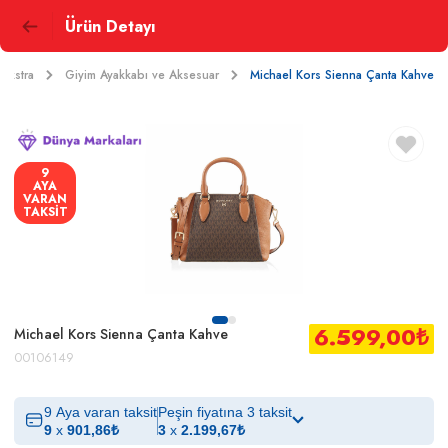
Ürün Detayı
Ekstra
Giyim Ayakkabı ve Aksesuar
Michael Kors Sienna Çanta Kahve
9
AYA
VARAN
TAKSİT
6.599,00
₺
Michael Kors Sienna Çanta Kahve
00106149
9 Aya varan taksit
Peşin fiyatına 3 taksit
9
x
901,86
₺
3
x
2.199,67
₺