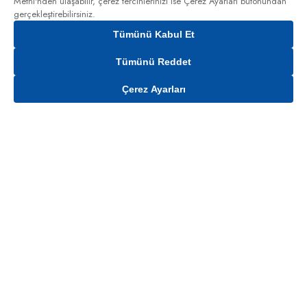
Metni'nden
ulaşabilir, çerez tercihlerinizi ise Çerez Ayarları butonundan
gerçekleştirebilirsiniz.
Tümünü Kabul Et
Tümünü Reddet
Çerez Ayarları
Gelince Haber Ver