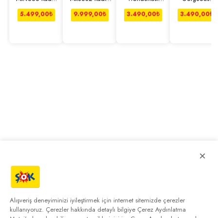
Kol Saati
Kol Saati
Parfüm Edp 50
Parfüm Edp 50
Ml
Ml
5.499,00
₺
9.999,00
₺
3.490,00
₺
3.490,00
₺
×
Alışveriş deneyiminizi iyileştirmek için internet sitemizde çerezler
kullanıyoruz. Çerezler hakkında detaylı bilgiye
Çerez Aydınlatma