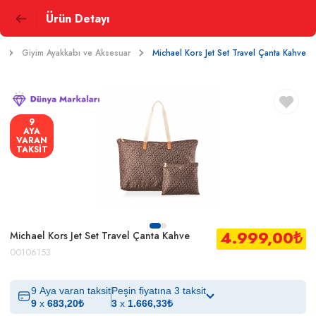
Ürün Detayı
Giyim Ayakkabı ve Aksesuar
Michael Kors Jet Set Travel Çanta Kahve
9
AYA
VARAN
TAKSİT
4.999,00
₺
Michael Kors Jet Set Travel Çanta Kahve
00106153
9 Aya varan taksit
Peşin fiyatına 3 taksit
9
x
683,20
₺
3
x
1.666,33
₺