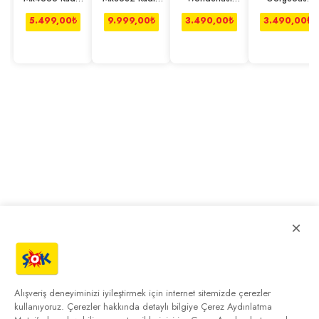
Kol Saati
Kol Saati
Parfüm Edp 50
Parfüm Edp 50
Ml
Ml
5.499,00
₺
9.999,00
₺
3.490,00
₺
3.490,00
₺
×
Alışveriş deneyiminizi iyileştirmek için internet sitemizde çerezler
kullanıyoruz. Çerezler hakkında detaylı bilgiye
Çerez Aydınlatma