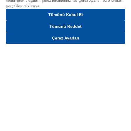
Metni'nden
ulaşabilir, çerez tercihlerinizi ise Çerez Ayarları butonundan
gerçekleştirebilirsiniz.
Tümünü Kabul Et
Tümünü Reddet
Çerez Ayarları
Gelince Haber Ver