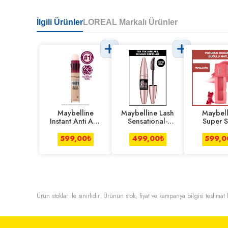
İlgili Ürünler
LOREAL Markalı Ürünler
Maybelline
Maybelline Lash
Maybell
Instant Anti Age
Sensational-
Super S
Kapatıcı 01 Light
Black Maskara
Teddy Tint
Mat Tin
599,00
₺
499,00
₺
599,0
Ürün stoklar ile sınırlıdır. Ürünün stok, fiyat ve kampanya bilgisi teslima