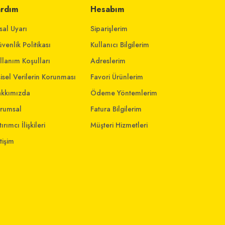
ardım
Hesabım
sal Uyarı
Siparişlerim
venlik Politikası
Kullanıcı Bilgilerim
llanım Koşulları
Adreslerim
şisel Verilerin Korunması
Favori Ürünlerim
kkımızda
Ödeme Yöntemlerim
rumsal
Fatura Bilgilerim
ırımcı İlişkileri
Müşteri Hizmetleri
etişim