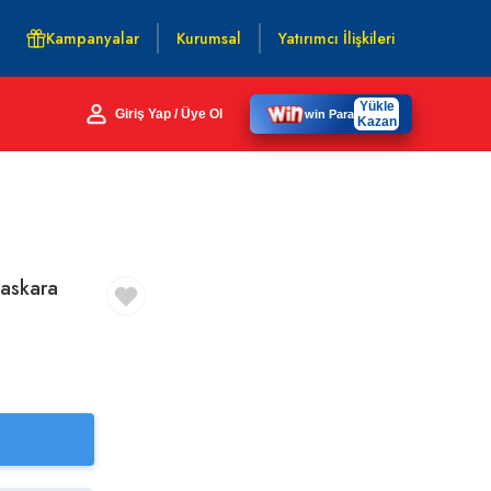
Kampanyalar
Kurumsal
Yatırımcı İlişkileri
Yükle
Giriş Yap / Üye Ol
win Para
Kazan
Maskara