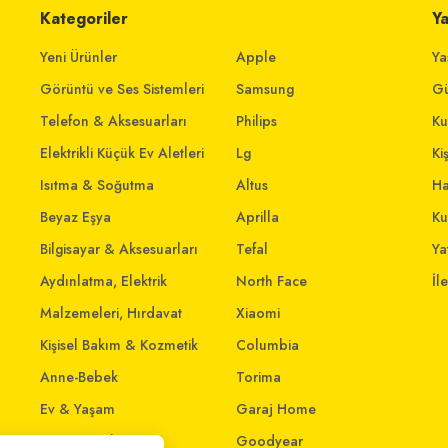
Kategoriler
Y
Yeni Ürünler
Apple
Ya
Görüntü ve Ses Sistemleri
Samsung
Gü
Telefon & Aksesuarları
Philips
Ku
Elektrikli Küçük Ev Aletleri
Lg
Ki
Isıtma & Soğutma
Altus
Ha
Beyaz Eşya
Aprilla
Ku
Bilgisayar & Aksesuarları
Tefal
Yat
Aydınlatma, Elektrik
North Face
İl
Malzemeleri, Hırdavat
Xiaomi
Kişisel Bakım & Kozmetik
Columbia
Anne-Bebek
Torima
Ev & Yaşam
Garaj Home
Giyim ve Aksesuar
Goodyear