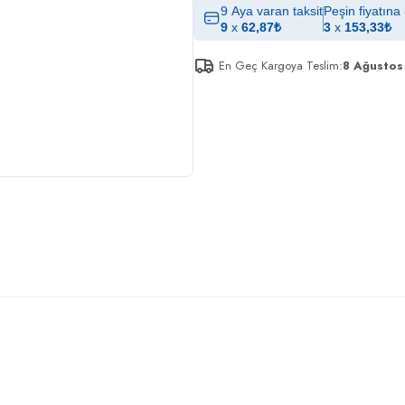
9 Aya varan taksit
Peşin fiyatına 
9
x
62,87
₺
3
x
153,33
₺
En Geç Kargoya Teslim:
8 Ağustos