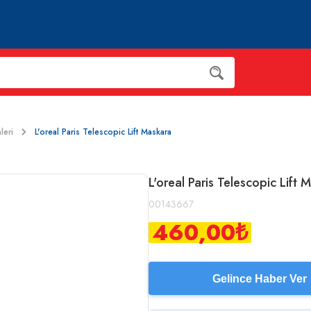
leri
L'oreal Paris Telescopic Lift Maskara
L'oreal Paris Telescopic Lift 
00143667
460,00
₺
Gelince Haber Ver