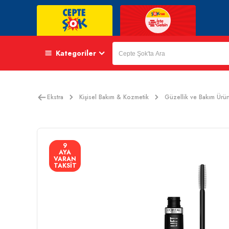
Kategoriler
Ekstra
Kişisel Bakım & Kozmetik
Güzellik ve Bakım Ürün
9
AYA
VARAN
TAKSİT