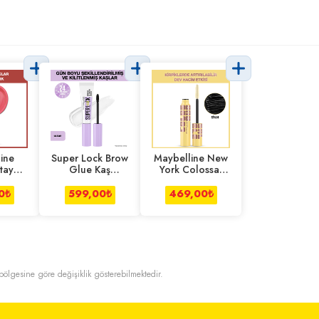
ine
Super Lock Brow
Maybelline New
tay
Glue Kaş
York Colossal
 Likit
Sabitleyici
Bubble Maskara
t 40
Maskara
0
₺
599,00
₺
469,00
₺
t bölgesine göre değişiklik gösterebilmektedir.