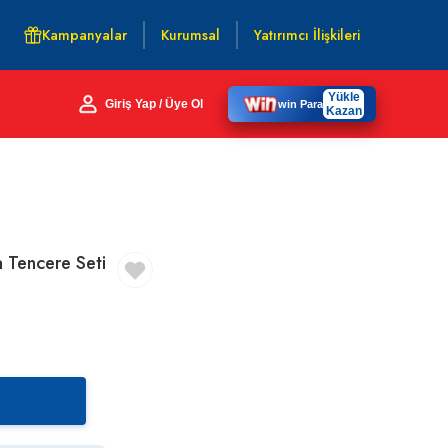
Kampanyalar
Kurumsal
Yatırımcı İlişkileri
Yükle
Giriş Yap / Üye Ol
win Para
Kazan
 Tencere Seti