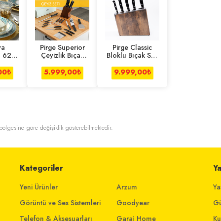
ya
Pirge Superior
Pirge Classic
n 62
Çeyizlik Bıçak
Bloklu Bıçak Seti
emek
Seti Büyük 22
5'li
Bone
Parça
00
₺
5.999,00
₺
9.999,00
₺
so
t bölgesine göre değişiklik gösterebilmektedir.
Kategoriler
Y
Yeni Ürünler
Arzum
Ya
Görüntü ve Ses Sistemleri
Goodyear
Gü
Telefon & Aksesuarları
Garaj Home
Ku