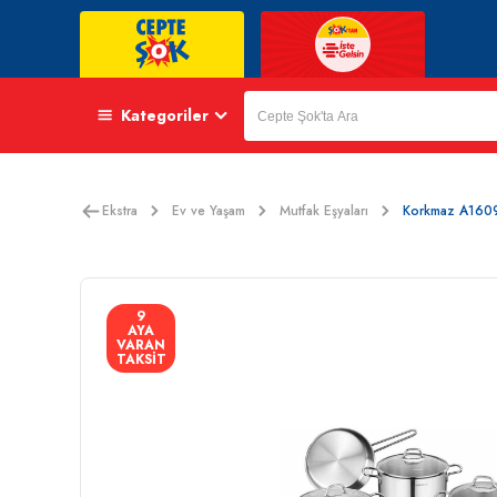
Kategoriler
Ekstra
Ev ve Yaşam
Mutfak Eşyaları
Korkmaz A1609 
9
AYA
VARAN
TAKSİT