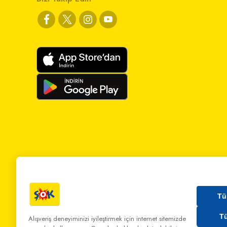
Tü
T
Alışveriş deneyiminizi iyileştirmek için internet sitemizde