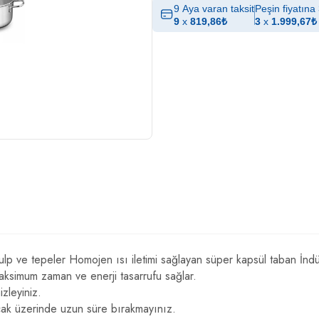
9 Aya varan taksit
Peşin fiyatına 
9
x
819,86
₺
3
x
1.999,67
₺
lp ve tepeler Homojen ısı iletimi sağlayan süper kapsül taban İndü
aksimum zaman ve enerji tasarrufu sağlar.
zleyiniz.
ak üzerinde uzun süre bırakmayınız.