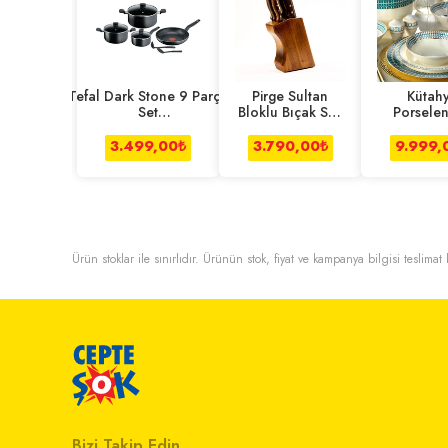
Tefal Dark Stone 9 Parça
Pirge Sultan
Kütah
Set
Bloklu Bıçak Seti
Porsele
(20cm,24cm,28cm,16cm)
6'lı
Parça Y
Takımı 
3.499,00
₺
3.790,00
₺
9.999,
Kalip
Ürün stoklar ile sınırlıdır. Ürünün stok, fiyat ve kampanya bilgisi teslima
Bizi Takip Edin