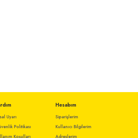
ardım
Hesabım
sal Uyarı
Siparişlerim
venlik Politikası
Kullanıcı Bilgilerim
llanım Koşulları
Adreslerim