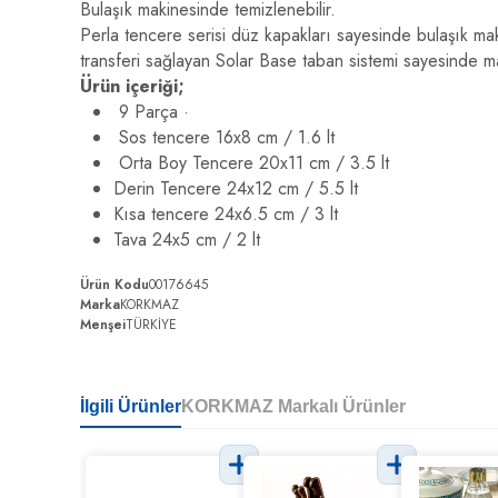
Bulaşık makinesinde temizlenebilir.
Perla tencere serisi düz kapakları sayesinde bulaşık maki
transferi sağlayan Solar Base taban sistemi sayesinde m
Ürün içeriği;
9 Parça ·
Sos tencere 16x8 cm / 1.6 lt
Orta Boy Tencere 20x11 cm / 3.5 lt
Derin Tencere 24x12 cm / 5.5 lt
Kısa tencere 24x6.5 cm / 3 lt
Tava 24x5 cm / 2 lt
Ürün Kodu
00176645
Marka
KORKMAZ
Menşei
TÜRKİYE
İlgili Ürünler
KORKMAZ Markalı Ürünler