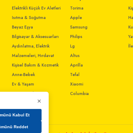
Elektrikli Küçük Ev Aletleri
Torima
Ki
Isıtma & Soğutma
Apple
Ha
Beyaz Eşya
Samsung
Ku
Bilgisayar & Aksesuarları
Philips
Yat
Aydınlatma, Elektrik
Lg
İl
Malzemeleri, Hırdavat
Altus
Kişisel Bakım & Kozmetik
Aprilla
Anne-Bebek
Tefal
Ev & Yaşam
Xiaomi
Giyim ve Aksesuar
Columbia
×
Evcil Dostlar
Ev İnterneti
münü Kabul Et
ümünü Reddet