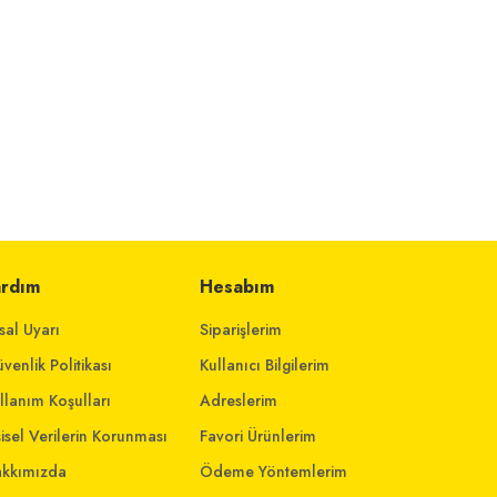
ardım
Hesabım
sal Uyarı
Siparişlerim
venlik Politikası
Kullanıcı Bilgilerim
llanım Koşulları
Adreslerim
şisel Verilerin Korunması
Favori Ürünlerim
kkımızda
Ödeme Yöntemlerim