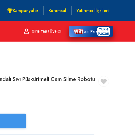
Kampanyalar
Kurumsal
Yatırımcı İlişkileri
Yükle
Giriş Yap / Üye Ol
win Para
Kazan
dalı Sıvı Püskürtmeli Cam Silme Robotu