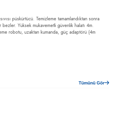
e sıvısı püskürtücü. Temizleme tamamlandıktan sonra
r bezler. Yüksek mukavemetli güvenlik halatı 4m.
zleme robotu, uzaktan kumanda, güç adaptörü (4m
Tümünü Gör