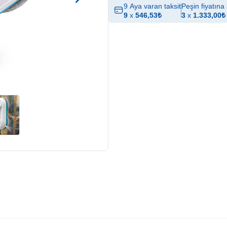
9 Aya varan taksit
Peşin fiyatına 
9
x
546,53
₺
3
x
1.333,00
₺