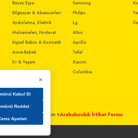
Beyaz Eşya
Samsung
Ku
Bilgisayar & Aksesuarları
Philips
Yat
Aydınlatma, Elektrik
Lg
İl
Malzemeleri, Hırdavat
Altus
Kişisel Bakım & Kozmetik
Aprilla
Anne-Bebek
Tefal
Ev & Yaşam
Xiaomi
Giyim ve Aksesuar
Columbia
×
Evcil Dostlar
Ev İnterneti
münü Kabul Et
ümünü Reddet
metleri@mim.sokmarket.com.tr
Arabuluculuk İrtibat Formu
Çerez Ayarları