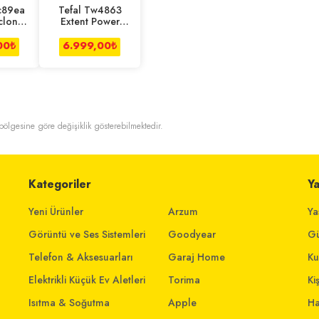
c89ea
Tefal Tw4863
clonic
Extent Power
üpürge
Premium
Süpürge Kırmızı
00
₺
6.999,00
₺
t bölgesine göre değişiklik gösterebilmektedir.
Kategoriler
Y
Yeni Ürünler
Arzum
Ya
Görüntü ve Ses Sistemleri
Goodyear
Gü
Telefon & Aksesuarları
Garaj Home
Ku
Elektrikli Küçük Ev Aletleri
Torima
Ki
Isıtma & Soğutma
Apple
Ha