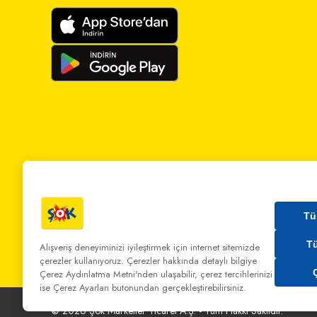
Tü
T
Alışveriş deneyiminizi iyileştirmek için internet sitemizde
çerezler kullanıyoruz. Çerezler hakkında detaylı bilgiye
Bizi Arayın:
0 850 808 00 00
Bize Yazın:
musterihiz
Çerez Aydınlatma Metni'nden
ulaşabilir, çerez tercihlerinizi
ise Çerez Ayarları butonundan gerçekleştirebilirsiniz.
©
2026
Şok Marketler Ticaret A.Ş. - Tüm Hakkı Saklıdır.