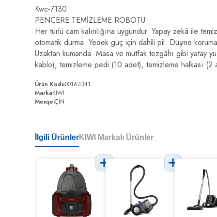
Kwc-7130
PENCERE TEMİZLEME ROBOTU
Her türlü cam kalınlığına uygundur. Yapay zekâ ile temi
otomatik durma. Yedek güç için dahili pil. Düşme koruma
Uzaktan kumanda. Masa ve mutfak tezgâhı gibi yatay yü
kablo), temizleme pedi (10 adet), temizleme halkası (2 ad
Ürün Kodu
00163341
Marka
KIWI
Menşei
ÇİN
İlgili Ürünler
KIWI Markalı Ürünler