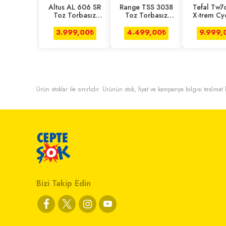
Altus AL 606 SR
Range TSS 3038
Tefal Tw7
Toz Torbasız
Toz Torbasız
X-trem Cy
Elektrikli
Süpürge
Effitech S
Süpürge
3.999,00
₺
4.499,00
₺
9.999,
Ürün stoklar ile sınırlıdır. Ürünün stok, fiyat ve kampanya bilgisi teslima
Bizi Takip Edin