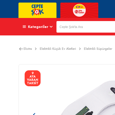
Kategoriler
Ekstra
Elektrikli Küçük Ev Aletleri
Elektrikli Süpürgeler
9
AYA
VARAN
TAKSİT