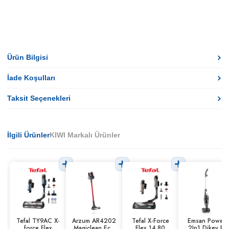
Ürün Bilgisi
İade Koşulları
Taksit Seçenekleri
İlgili Ürünler
KIWI Markalı Ürünler
Tefal TY9AC X-
Arzum AR4202
Tefal X-Force
Emsan Power
force Flex
Magiclean Eco
Flex 14.80
2In1 Dikey El