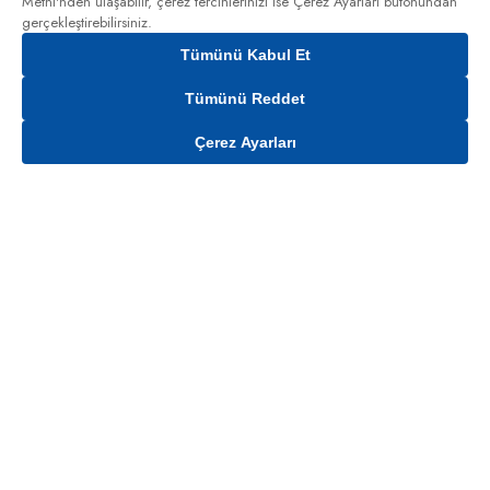
Metni'nden
ulaşabilir, çerez tercihlerinizi ise Çerez Ayarları butonundan
gerçekleştirebilirsiniz.
Tümünü Kabul Et
Tümünü Reddet
Çerez Ayarları
Gelince Haber Ver