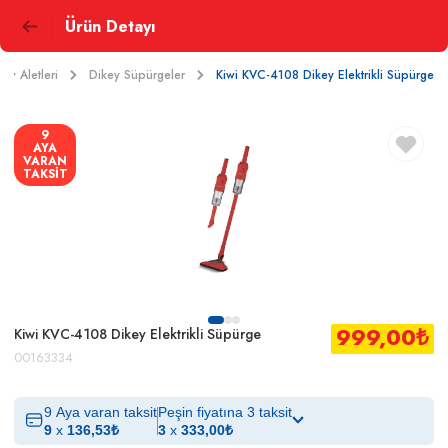
Ürün Detayı
 Ev Aletleri
Dikey Süpürgeler
Kiwi KVC-4108 Dikey Elektrikli Süpürge
9
AYA
VARAN
TAKSİT
999,00
₺
Kiwi KVC-4108 Dikey Elektrikli Süpürge
00163334
9 Aya varan taksit
Peşin fiyatına 3 taksit
9
x
136,53
₺
3
x
333,00
₺